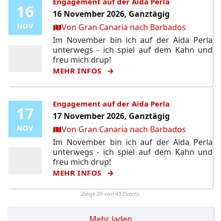
Engagement auf der Aida Perla
16
16
16 November 2026, Ganztägig
Ort:
NOV
NOV
Von Gran Canaria nach Barbados
Im November bin ich auf der Aida Perla
unterwegs - ich spiel auf dem Kahn und
freu mich drup!
MEHR INFOS
Engagement auf der Aida Perla
17
17
17 November 2026, Ganztägig
Ort:
NOV
NOV
Von Gran Canaria nach Barbados
Im November bin ich auf der Aida Perla
unterwegs - ich spiel auf dem Kahn und
freu mich drup!
MEHR INFOS
Zeige
20
von 43 Events
Mehr laden