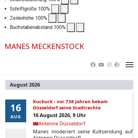
Schriftgröße
100
%
Zeilenhöhe
100
%
Buchstabenabstand
100
%
MANES MECKENSTOCK
August 2026
Kuckuck - vor 738 Jahren bekam
16
16
Düsseldorf seine Stadtrechte
16 August 2026, 9 Uhr
AUG
AUG
Ort:
Antenne Düsseldorf
Manes moderiert seine Kultsendung auf
Antenne Düsseldorf!