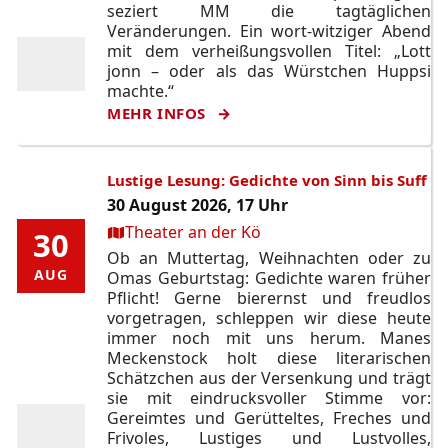
seziert MM die tagtäglichen
Veränderungen. Ein wort-witziger Abend
mit dem verheißungsvollen Titel: „Lott
jonn – oder als das Würstchen Huppsi
machte.“
MEHR INFOS
Lustige Lesung: Gedichte von Sinn bis Suff
30 August 2026, 17 Uhr
Ort:
Theater an der Kö
30
30
Ob an Muttertag, Weihnachten oder zu
AUG
AUG
Omas Geburtstag: Gedichte waren früher
Pflicht! Gerne bierernst und freudlos
vorgetragen, schleppen wir diese heute
immer noch mit uns herum. Manes
Meckenstock holt diese literarischen
Schätzchen aus der Versenkung und trägt
sie mit eindrucksvoller Stimme vor:
Gereimtes und Gerütteltes, Freches und
Frivoles, Lustiges und Lustvolles,