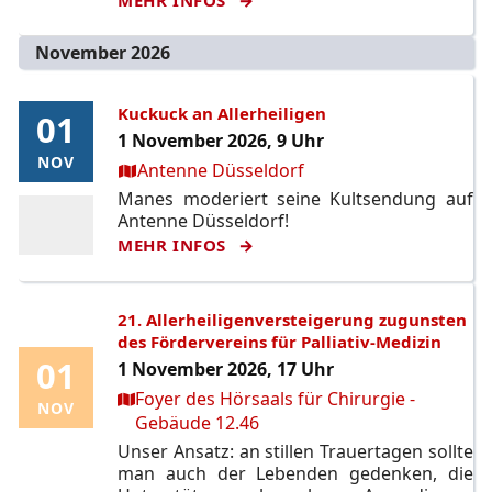
November 2026
Kuckuck an Allerheiligen
01
01
1 November 2026, 9 Uhr
NOV
NOV
Ort:
Antenne Düsseldorf
Manes moderiert seine Kultsendung auf
Antenne Düsseldorf!
MEHR INFOS
21. Allerheiligenversteigerung zugunsten
des Fördervereins für Palliativ-Medizin
01
01
1 November 2026, 17 Uhr
Ort:
Foyer des Hörsaals für Chirurgie -
NOV
NOV
Gebäude 12.46
Unser Ansatz: an stillen Trauertagen sollte
man auch der Lebenden gedenken, die