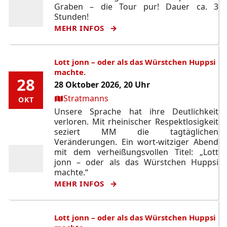
Graben – die Tour pur! Dauer ca. 3
Stunden!
MEHR INFOS
Lott jonn – oder als das Würstchen Huppsi
machte.
28
28
28 Oktober 2026, 20 Uhr
Ort:
Stratmanns
OKT
OKT
Unsere Sprache hat ihre Deutlichkeit
verloren. Mit rheinischer Respektlosigkeit
seziert MM die tagtäglichen
Veränderungen. Ein wort-witziger Abend
mit dem verheißungsvollen Titel: „Lott
jonn – oder als das Würstchen Huppsi
machte.“
MEHR INFOS
Lott jonn – oder als das Würstchen Huppsi