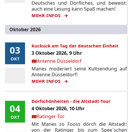
Deutsches und Dörfliches, und beweist:
auch eine Lesung kann Spaß machen!
MEHR INFOS
Oktober 2026
Kuckuck am Tag der deutschen Einheit
03
03
3 Oktober 2026, 9 Uhr
OKT
OKT
Ort:
Antenne Düsseldorf
Manes moderiert seine Kultsendung auf
Antenne Düsseldorf!
MEHR INFOS
Dorfschönheiten - die Altstadt-Tour
04
04
4 Oktober 2026, 10 Uhr
Ort:
Ratinger Tor
OKT
OKT
Mit Manes zo Fooss dörch die Altstadt:
von der Ratinger bis zum Spee´schen