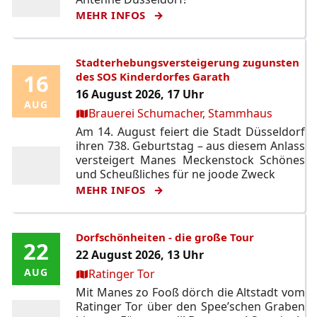
MEHR INFOS
Stadterhebungsversteigerung zugunsten
16
16
des SOS Kinderdorfes Garath
16 August 2026, 17 Uhr
AUG
AUG
Ort:
Brauerei Schumacher, Stammhaus
Am 14. August feiert die Stadt Düsseldorf
ihren 738. Geburtstag – aus diesem Anlass
versteigert Manes Meckenstock Schönes
und Scheußliches für ne joode Zweck
MEHR INFOS
Dorfschönheiten - die große Tour
22
22
22 August 2026, 13 Uhr
Ort:
AUG
AUG
Ratinger Tor
Mit Manes zo Fooß dörch die Altstadt vom
Ratinger Tor über den Spee’schen Graben