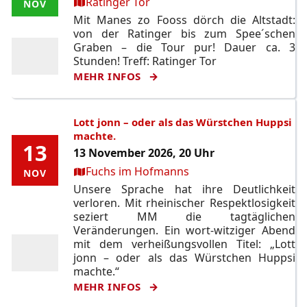
Ort:
Ratinger Tor
NOV
NOV
Mit Manes zo Fooss dörch die Altstadt:
von der Ratinger bis zum Spee´schen
Graben – die Tour pur! Dauer ca. 3
Stunden! Treff: Ratinger Tor
MEHR INFOS
Lott jonn – oder als das Würstchen Huppsi
machte.
13
13
13 November 2026, 20 Uhr
Ort:
Fuchs im Hofmanns
NOV
NOV
Unsere Sprache hat ihre Deutlichkeit
verloren. Mit rheinischer Respektlosigkeit
seziert MM die tagtäglichen
Veränderungen. Ein wort-witziger Abend
mit dem verheißungsvollen Titel: „Lott
jonn – oder als das Würstchen Huppsi
machte.“
MEHR INFOS