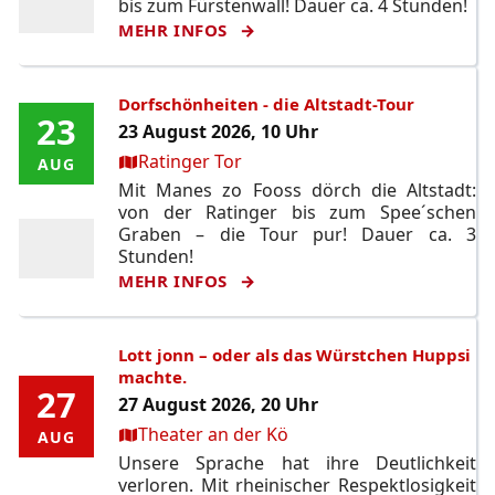
bis zum Fürstenwall! Dauer ca. 4 Stunden!
MEHR INFOS
Dorfschönheiten - die Altstadt-Tour
23
23
23 August 2026, 10 Uhr
Ort:
Ratinger Tor
AUG
AUG
Mit Manes zo Fooss dörch die Altstadt:
von der Ratinger bis zum Spee´schen
Graben – die Tour pur! Dauer ca. 3
Stunden!
MEHR INFOS
Lott jonn – oder als das Würstchen Huppsi
machte.
27
27
27 August 2026, 20 Uhr
Ort:
Theater an der Kö
AUG
AUG
Unsere Sprache hat ihre Deutlichkeit
verloren. Mit rheinischer Respektlosigkeit