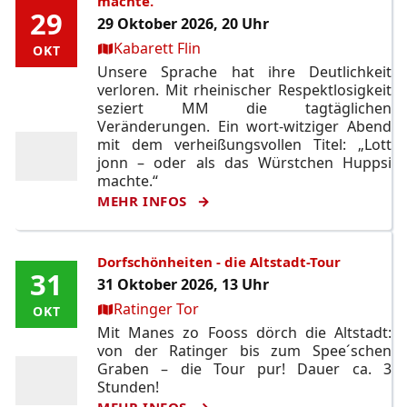
machte.
29
29
29 Oktober 2026, 20 Uhr
Ort:
Kabarett Flin
OKT
OKT
Unsere Sprache hat ihre Deutlichkeit
verloren. Mit rheinischer Respektlosigkeit
seziert MM die tagtäglichen
Veränderungen. Ein wort-witziger Abend
mit dem verheißungsvollen Titel: „Lott
jonn – oder als das Würstchen Huppsi
machte.“
MEHR INFOS
Dorfschönheiten - die Altstadt-Tour
31
31
31 Oktober 2026, 13 Uhr
Ort:
Ratinger Tor
OKT
OKT
Mit Manes zo Fooss dörch die Altstadt:
von der Ratinger bis zum Spee´schen
Graben – die Tour pur! Dauer ca. 3
Stunden!
MEHR INFOS