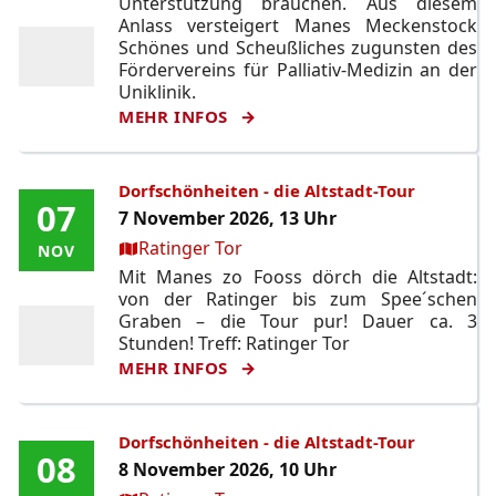
Unterstützung brauchen. Aus diesem
Anlass versteigert Manes Meckenstock
Schönes und Scheußliches zugunsten des
Fördervereins für Palliativ-Medizin an der
Uniklinik.
MEHR INFOS
Dorfschönheiten - die Altstadt-Tour
07
07
7 November 2026, 13 Uhr
Ort:
Ratinger Tor
NOV
NOV
Mit Manes zo Fooss dörch die Altstadt:
von der Ratinger bis zum Spee´schen
Graben – die Tour pur! Dauer ca. 3
Stunden! Treff: Ratinger Tor
MEHR INFOS
Dorfschönheiten - die Altstadt-Tour
08
08
8 November 2026, 10 Uhr