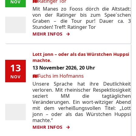
Ort:
Ratinger Tor
NOV
NOV
Mit Manes zo Fooss dörch die Altstadt:
von der Ratinger bis zum Spee´schen
Graben – die Tour pur! Dauer ca. 3
Stunden! Treff: Ratinger Tor
MEHR INFOS
Lott jonn – oder als das Würstchen Huppsi
machte.
13
13
13 November 2026, 20 Uhr
Ort:
Fuchs im Hofmanns
NOV
NOV
Unsere Sprache hat ihre Deutlichkeit
verloren. Mit rheinischer Respektlosigkeit
seziert MM die tagtäglichen
Veränderungen. Ein wort-witziger Abend
mit dem verheißungsvollen Titel: „Lott
jonn – oder als das Würstchen Huppsi
machte.“
MEHR INFOS