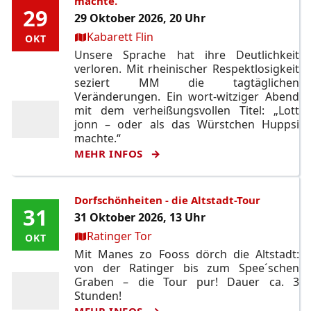
machte.
29
29
29 Oktober 2026, 20 Uhr
Ort:
Kabarett Flin
OKT
OKT
Unsere Sprache hat ihre Deutlichkeit
verloren. Mit rheinischer Respektlosigkeit
seziert MM die tagtäglichen
Veränderungen. Ein wort-witziger Abend
mit dem verheißungsvollen Titel: „Lott
jonn – oder als das Würstchen Huppsi
machte.“
MEHR INFOS
Dorfschönheiten - die Altstadt-Tour
31
31
31 Oktober 2026, 13 Uhr
Ort:
Ratinger Tor
OKT
OKT
Mit Manes zo Fooss dörch die Altstadt:
von der Ratinger bis zum Spee´schen
Graben – die Tour pur! Dauer ca. 3
Stunden!
MEHR INFOS