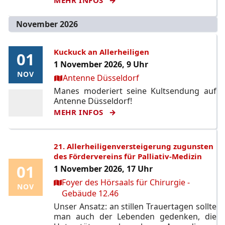
November 2026
Kuckuck an Allerheiligen
01
01
1 November 2026, 9 Uhr
NOV
NOV
Ort:
Antenne Düsseldorf
Manes moderiert seine Kultsendung auf
Antenne Düsseldorf!
MEHR INFOS
21. Allerheiligenversteigerung zugunsten
des Fördervereins für Palliativ-Medizin
01
01
1 November 2026, 17 Uhr
Ort:
Foyer des Hörsaals für Chirurgie -
NOV
NOV
Gebäude 12.46
Unser Ansatz: an stillen Trauertagen sollte
man auch der Lebenden gedenken, die