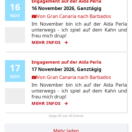
Engagement auf der Aida Perla
16
16
16 November 2026, Ganztägig
Ort:
NOV
NOV
Von Gran Canaria nach Barbados
Im November bin ich auf der Aida Perla
unterwegs - ich spiel auf dem Kahn und
freu mich drup!
MEHR INFOS
Engagement auf der Aida Perla
17
17
17 November 2026, Ganztägig
Ort:
NOV
NOV
Von Gran Canaria nach Barbados
Im November bin ich auf der Aida Perla
unterwegs - ich spiel auf dem Kahn und
freu mich drup!
MEHR INFOS
Zeige
20
von 43 Events
Mehr laden