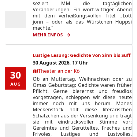
seziert MM die tagtäglichen
Veränderungen. Ein wort-witziger Abend
mit dem verheißungsvollen Titel: „Lott
jonn – oder als das Würstchen Huppsi
machte.“
MEHR INFOS
Lustige Lesung: Gedichte von Sinn bis Suff
30 August 2026, 17 Uhr
Ort:
Theater an der Kö
30
30
Ob an Muttertag, Weihnachten oder zu
AUG
AUG
Omas Geburtstag: Gedichte waren früher
Pflicht! Gerne bierernst und freudlos
vorgetragen, schleppen wir diese heute
immer noch mit uns herum. Manes
Meckenstock holt diese literarischen
Schätzchen aus der Versenkung und trägt
sie mit eindrucksvoller Stimme vor:
Gereimtes und Gerütteltes, Freches und
Frivoles, Lustiges und Lustvolles,