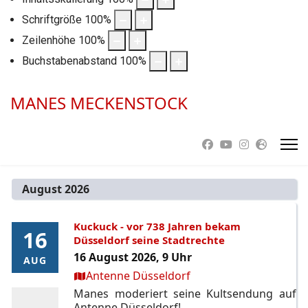
Schriftgröße
100
%
Zeilenhöhe
100
%
Buchstabenabstand
100
%
MANES MECKENSTOCK
August 2026
Kuckuck - vor 738 Jahren bekam
16
16
Düsseldorf seine Stadtrechte
16 August 2026, 9 Uhr
AUG
AUG
Ort:
Antenne Düsseldorf
Manes moderiert seine Kultsendung auf
Antenne Düsseldorf!