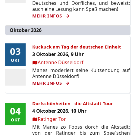
Deutsches und Dörfliches, und beweist:
auch eine Lesung kann Spaß machen!
MEHR INFOS
Oktober 2026
Kuckuck am Tag der deutschen Einheit
03
03
3 Oktober 2026, 9 Uhr
OKT
OKT
Ort:
Antenne Düsseldorf
Manes moderiert seine Kultsendung auf
Antenne Düsseldorf!
MEHR INFOS
Dorfschönheiten - die Altstadt-Tour
04
04
4 Oktober 2026, 10 Uhr
Ort:
Ratinger Tor
OKT
OKT
Mit Manes zo Fooss dörch die Altstadt:
von der Ratinger bis zum Spee´schen