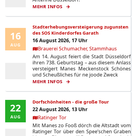
MEHR INFOS
Stadterhebungsversteigerung zugunsten
16
16
des SOS Kinderdorfes Garath
16 August 2026, 17 Uhr
AUG
AUG
Ort:
Brauerei Schumacher, Stammhaus
Am 14. August feiert die Stadt Düsseldorf
ihren 738. Geburtstag – aus diesem Anlass
versteigert Manes Meckenstock Schönes
und Scheußliches für ne joode Zweck
MEHR INFOS
Dorfschönheiten - die große Tour
22
22
22 August 2026, 13 Uhr
Ort:
AUG
AUG
Ratinger Tor
Mit Manes zo Fooß dörch die Altstadt vom
Ratinger Tor über den Spee’schen Graben