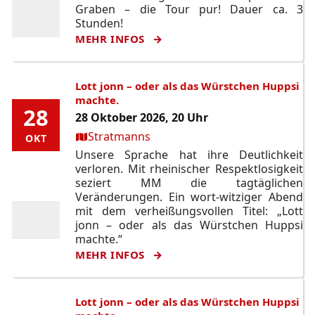
Graben – die Tour pur! Dauer ca. 3
Stunden!
MEHR INFOS
Lott jonn – oder als das Würstchen Huppsi
machte.
28
28
28 Oktober 2026, 20 Uhr
Ort:
Stratmanns
OKT
OKT
Unsere Sprache hat ihre Deutlichkeit
verloren. Mit rheinischer Respektlosigkeit
seziert MM die tagtäglichen
Veränderungen. Ein wort-witziger Abend
mit dem verheißungsvollen Titel: „Lott
jonn – oder als das Würstchen Huppsi
machte.“
MEHR INFOS
Lott jonn – oder als das Würstchen Huppsi