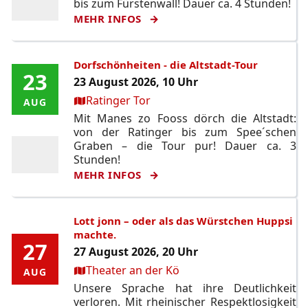
bis zum Fürstenwall! Dauer ca. 4 Stunden!
MEHR INFOS
Dorfschönheiten - die Altstadt-Tour
23
23
23 August 2026, 10 Uhr
Ort:
Ratinger Tor
AUG
AUG
Mit Manes zo Fooss dörch die Altstadt:
von der Ratinger bis zum Spee´schen
Graben – die Tour pur! Dauer ca. 3
Stunden!
MEHR INFOS
Lott jonn – oder als das Würstchen Huppsi
machte.
27
27
27 August 2026, 20 Uhr
Ort:
Theater an der Kö
AUG
AUG
Unsere Sprache hat ihre Deutlichkeit
verloren. Mit rheinischer Respektlosigkeit