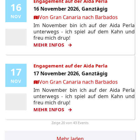
Engagement auf der Aida Perla
16
16
16 November 2026, Ganztägig
Ort:
NOV
NOV
Von Gran Canaria nach Barbados
Im November bin ich auf der Aida Perla
unterwegs - ich spiel auf dem Kahn und
freu mich drup!
MEHR INFOS
Engagement auf der Aida Perla
17
17
17 November 2026, Ganztägig
Ort:
NOV
NOV
Von Gran Canaria nach Barbados
Im November bin ich auf der Aida Perla
unterwegs - ich spiel auf dem Kahn und
freu mich drup!
MEHR INFOS
Zeige
20
von 43 Events
Mehr laden