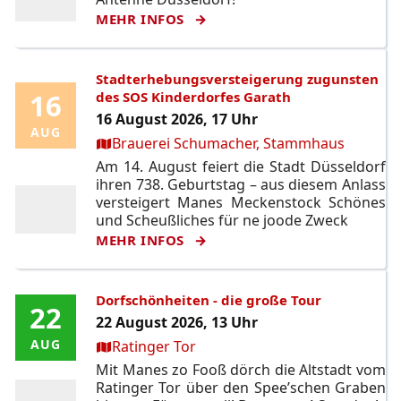
MEHR INFOS
Stadterhebungsversteigerung zugunsten
16
16
des SOS Kinderdorfes Garath
16 August 2026, 17 Uhr
AUG
AUG
Ort:
Brauerei Schumacher, Stammhaus
Am 14. August feiert die Stadt Düsseldorf
ihren 738. Geburtstag – aus diesem Anlass
versteigert Manes Meckenstock Schönes
und Scheußliches für ne joode Zweck
MEHR INFOS
Dorfschönheiten - die große Tour
22
22
22 August 2026, 13 Uhr
Ort:
AUG
AUG
Ratinger Tor
Mit Manes zo Fooß dörch die Altstadt vom
Ratinger Tor über den Spee’schen Graben