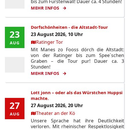
bis zum Fürstenwall! Dauer ca. 4 Stunden!
MEHR INFOS
Dorfschönheiten - die Altstadt-Tour
23
23
23 August 2026, 10 Uhr
Ort:
Ratinger Tor
AUG
AUG
Mit Manes zo Fooss dörch die Altstadt:
von der Ratinger bis zum Spee´schen
Graben – die Tour pur! Dauer ca. 3
Stunden!
MEHR INFOS
Lott jonn – oder als das Würstchen Huppsi
machte.
27
27
27 August 2026, 20 Uhr
Ort:
Theater an der Kö
AUG
AUG
Unsere Sprache hat ihre Deutlichkeit
verloren. Mit rheinischer Respektlosigkeit