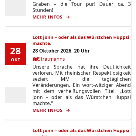
Graben – die Tour pur! Dauer ca. 3
Stunden!
MEHR INFOS
Lott jonn – oder als das Würstchen Huppsi
machte.
28
28
28 Oktober 2026, 20 Uhr
Ort:
Stratmanns
OKT
OKT
Unsere Sprache hat ihre Deutlichkeit
verloren. Mit rheinischer Respektlosigkeit
seziert MM die tagtäglichen
Veränderungen. Ein wort-witziger Abend
mit dem verheißungsvollen Titel: „Lott
jonn – oder als das Würstchen Huppsi
machte.“
MEHR INFOS
Lott jonn – oder als das Würstchen Huppsi