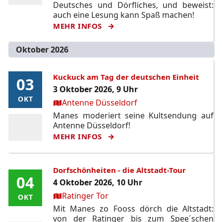
Deutsches und Dörfliches, und beweist:
auch eine Lesung kann Spaß machen!
MEHR INFOS
Oktober 2026
Kuckuck am Tag der deutschen Einheit
03
03
3 Oktober 2026, 9 Uhr
OKT
OKT
Ort:
Antenne Düsseldorf
Manes moderiert seine Kultsendung auf
Antenne Düsseldorf!
MEHR INFOS
Dorfschönheiten - die Altstadt-Tour
04
04
4 Oktober 2026, 10 Uhr
Ort:
Ratinger Tor
OKT
OKT
Mit Manes zo Fooss dörch die Altstadt:
von der Ratinger bis zum Spee´schen