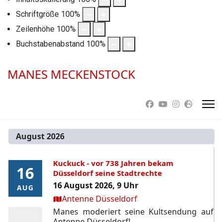
Schriftgröße
100
%
Zeilenhöhe
100
%
Buchstabenabstand
100
%
MANES MECKENSTOCK
August 2026
Kuckuck - vor 738 Jahren bekam
16
16
Düsseldorf seine Stadtrechte
16 August 2026, 9 Uhr
AUG
AUG
Ort:
Antenne Düsseldorf
Manes moderiert seine Kultsendung auf
Antenne Düsseldorf!