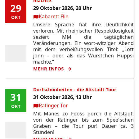
machte.
29
29
29 Oktober 2026, 20 Uhr
Ort:
Kabarett Flin
OKT
OKT
Unsere Sprache hat ihre Deutlichkeit
verloren. Mit rheinischer Respektlosigkeit
seziert MM die tagtäglichen
Veränderungen. Ein wort-witziger Abend
mit dem verheißungsvollen Titel: „Lott
jonn – oder als das Würstchen Huppsi
machte.“
MEHR INFOS
Dorfschönheiten - die Altstadt-Tour
31
31
31 Oktober 2026, 13 Uhr
Ort:
Ratinger Tor
OKT
OKT
Mit Manes zo Fooss dörch die Altstadt:
von der Ratinger bis zum Spee´schen
Graben – die Tour pur! Dauer ca. 3
Stunden!
MEHR INFOS