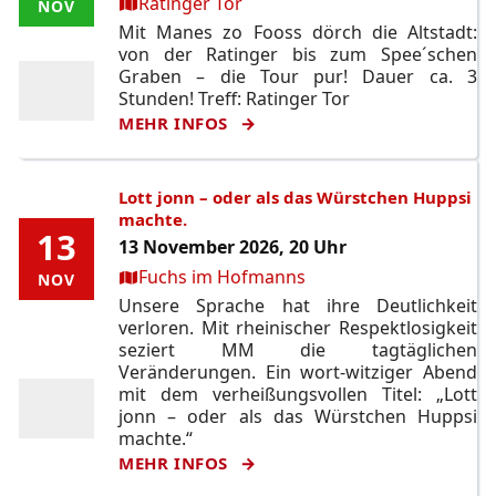
Ort:
Ratinger Tor
NOV
NOV
Mit Manes zo Fooss dörch die Altstadt:
von der Ratinger bis zum Spee´schen
Graben – die Tour pur! Dauer ca. 3
Stunden! Treff: Ratinger Tor
MEHR INFOS
Lott jonn – oder als das Würstchen Huppsi
machte.
13
13
13 November 2026, 20 Uhr
Ort:
Fuchs im Hofmanns
NOV
NOV
Unsere Sprache hat ihre Deutlichkeit
verloren. Mit rheinischer Respektlosigkeit
seziert MM die tagtäglichen
Veränderungen. Ein wort-witziger Abend
mit dem verheißungsvollen Titel: „Lott
jonn – oder als das Würstchen Huppsi
machte.“
MEHR INFOS