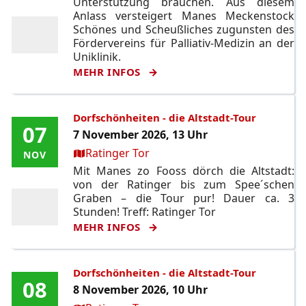
Unterstützung brauchen. Aus diesem
Anlass versteigert Manes Meckenstock
Schönes und Scheußliches zugunsten des
Fördervereins für Palliativ-Medizin an der
Uniklinik.
MEHR INFOS
Dorfschönheiten - die Altstadt-Tour
07
07
7 November 2026, 13 Uhr
Ort:
Ratinger Tor
NOV
NOV
Mit Manes zo Fooss dörch die Altstadt:
von der Ratinger bis zum Spee´schen
Graben – die Tour pur! Dauer ca. 3
Stunden! Treff: Ratinger Tor
MEHR INFOS
Dorfschönheiten - die Altstadt-Tour
08
08
8 November 2026, 10 Uhr