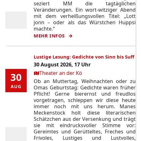
seziert MM die tagtäglichen
Veränderungen. Ein wort-witziger Abend
mit dem verheißungsvollen Titel: „Lott
jonn – oder als das Würstchen Huppsi
machte.“
MEHR INFOS
Lustige Lesung: Gedichte von Sinn bis Suff
30 August 2026, 17 Uhr
Ort:
Theater an der Kö
30
30
Ob an Muttertag, Weihnachten oder zu
AUG
AUG
Omas Geburtstag: Gedichte waren früher
Pflicht! Gerne bierernst und freudlos
vorgetragen, schleppen wir diese heute
immer noch mit uns herum. Manes
Meckenstock holt diese literarischen
Schätzchen aus der Versenkung und trägt
sie mit eindrucksvoller Stimme vor:
Gereimtes und Gerütteltes, Freches und
Frivoles, Lustiges und Lustvolles,