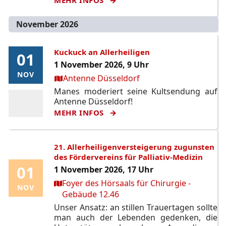
November 2026
Kuckuck an Allerheiligen
01
01
1 November 2026, 9 Uhr
NOV
NOV
Ort:
Antenne Düsseldorf
Manes moderiert seine Kultsendung auf
Antenne Düsseldorf!
MEHR INFOS
21. Allerheiligenversteigerung zugunsten
des Fördervereins für Palliativ-Medizin
01
01
1 November 2026, 17 Uhr
Ort:
Foyer des Hörsaals für Chirurgie -
NOV
NOV
Gebäude 12.46
Unser Ansatz: an stillen Trauertagen sollte
man auch der Lebenden gedenken, die