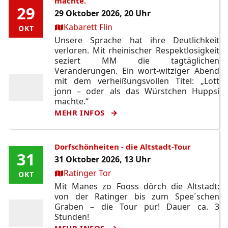
machte.
29
29
29 Oktober 2026, 20 Uhr
Ort:
Kabarett Flin
OKT
OKT
Unsere Sprache hat ihre Deutlichkeit
verloren. Mit rheinischer Respektlosigkeit
seziert MM die tagtäglichen
Veränderungen. Ein wort-witziger Abend
mit dem verheißungsvollen Titel: „Lott
jonn – oder als das Würstchen Huppsi
machte.“
MEHR INFOS
Dorfschönheiten - die Altstadt-Tour
31
31
31 Oktober 2026, 13 Uhr
Ort:
Ratinger Tor
OKT
OKT
Mit Manes zo Fooss dörch die Altstadt:
von der Ratinger bis zum Spee´schen
Graben – die Tour pur! Dauer ca. 3
Stunden!
MEHR INFOS