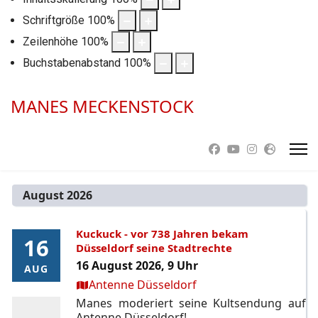
Schriftgröße
100
%
Zeilenhöhe
100
%
Buchstabenabstand
100
%
MANES MECKENSTOCK
August 2026
Kuckuck - vor 738 Jahren bekam
16
16
Düsseldorf seine Stadtrechte
16 August 2026, 9 Uhr
AUG
AUG
Ort:
Antenne Düsseldorf
Manes moderiert seine Kultsendung auf
Antenne Düsseldorf!