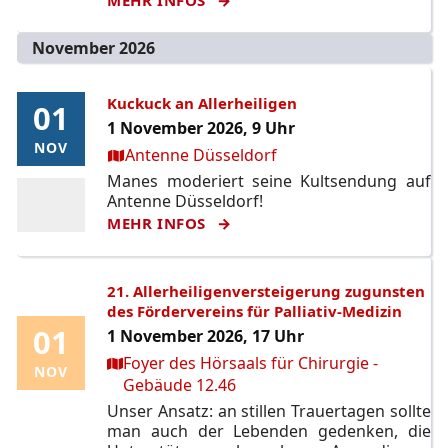
November 2026
Kuckuck an Allerheiligen
01
01
1 November 2026, 9 Uhr
NOV
NOV
Ort:
Antenne Düsseldorf
Manes moderiert seine Kultsendung auf
Antenne Düsseldorf!
MEHR INFOS
21. Allerheiligenversteigerung zugunsten
des Fördervereins für Palliativ-Medizin
01
01
1 November 2026, 17 Uhr
Ort:
Foyer des Hörsaals für Chirurgie -
NOV
NOV
Gebäude 12.46
Unser Ansatz: an stillen Trauertagen sollte
man auch der Lebenden gedenken, die