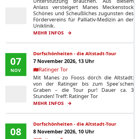
Unterstützung brauchen. Aus diesem
Anlass versteigert Manes Meckenstock
Schönes und Scheußliches zugunsten des
Fördervereins für Palliativ-Medizin an der
Uniklinik.
MEHR INFOS
Dorfschönheiten - die Altstadt-Tour
07
07
7 November 2026, 13 Uhr
Ort:
Ratinger Tor
NOV
NOV
Mit Manes zo Fooss dörch die Altstadt:
von der Ratinger bis zum Spee´schen
Graben – die Tour pur! Dauer ca. 3
Stunden! Treff: Ratinger Tor
MEHR INFOS
Dorfschönheiten - die Altstadt-Tour
08
08
8 November 2026, 10 Uhr