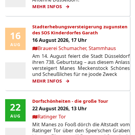
MEHR INFOS
Stadterhebungsversteigerung zugunsten
16
16
des SOS Kinderdorfes Garath
16 August 2026, 17 Uhr
AUG
AUG
Ort:
Brauerei Schumacher, Stammhaus
Am 14. August feiert die Stadt Düsseldorf
ihren 738. Geburtstag – aus diesem Anlass
versteigert Manes Meckenstock Schönes
und Scheußliches für ne joode Zweck
MEHR INFOS
Dorfschönheiten - die große Tour
22
22
22 August 2026, 13 Uhr
Ort:
AUG
AUG
Ratinger Tor
Mit Manes zo Fooß dörch die Altstadt vom
Ratinger Tor über den Spee’schen Graben