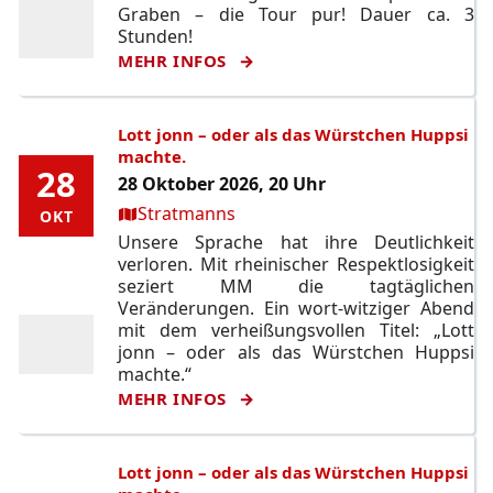
Graben – die Tour pur! Dauer ca. 3
Stunden!
MEHR INFOS
Lott jonn – oder als das Würstchen Huppsi
machte.
28
28
28 Oktober 2026, 20 Uhr
Ort:
Stratmanns
OKT
OKT
Unsere Sprache hat ihre Deutlichkeit
verloren. Mit rheinischer Respektlosigkeit
seziert MM die tagtäglichen
Veränderungen. Ein wort-witziger Abend
mit dem verheißungsvollen Titel: „Lott
jonn – oder als das Würstchen Huppsi
machte.“
MEHR INFOS
Lott jonn – oder als das Würstchen Huppsi