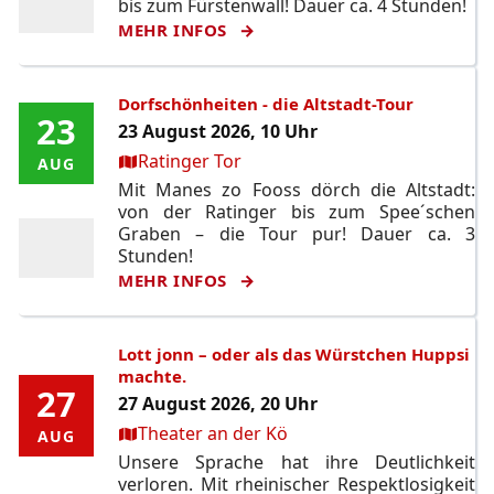
bis zum Fürstenwall! Dauer ca. 4 Stunden!
MEHR INFOS
Dorfschönheiten - die Altstadt-Tour
23
23
23 August 2026, 10 Uhr
Ort:
Ratinger Tor
AUG
AUG
Mit Manes zo Fooss dörch die Altstadt:
von der Ratinger bis zum Spee´schen
Graben – die Tour pur! Dauer ca. 3
Stunden!
MEHR INFOS
Lott jonn – oder als das Würstchen Huppsi
machte.
27
27
27 August 2026, 20 Uhr
Ort:
Theater an der Kö
AUG
AUG
Unsere Sprache hat ihre Deutlichkeit
verloren. Mit rheinischer Respektlosigkeit