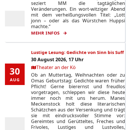
seziert MM die tagtäglichen
Veränderungen. Ein wort-witziger Abend
mit dem verheißungsvollen Titel: „Lott
jonn – oder als das Würstchen Huppsi
machte.“
MEHR INFOS
Lustige Lesung: Gedichte von Sinn bis Suff
30 August 2026, 17 Uhr
Ort:
Theater an der Kö
30
30
Ob an Muttertag, Weihnachten oder zu
AUG
AUG
Omas Geburtstag: Gedichte waren früher
Pflicht! Gerne bierernst und freudlos
vorgetragen, schleppen wir diese heute
immer noch mit uns herum. Manes
Meckenstock holt diese literarischen
Schätzchen aus der Versenkung und trägt
sie mit eindrucksvoller Stimme vor:
Gereimtes und Gerütteltes, Freches und
Frivoles, Lustiges und Lustvolles,