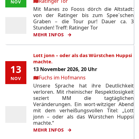
Ort:
Ratinger Tor
NOV
NOV
Mit Manes zo Fooss dörch die Altstadt:
von der Ratinger bis zum Spee´schen
Graben – die Tour pur! Dauer ca. 3
Stunden! Treff: Ratinger Tor
MEHR INFOS
Lott jonn – oder als das Würstchen Huppsi
machte.
13
13
13 November 2026, 20 Uhr
Ort:
Fuchs im Hofmanns
NOV
NOV
Unsere Sprache hat ihre Deutlichkeit
verloren. Mit rheinischer Respektlosigkeit
seziert MM die tagtäglichen
Veränderungen. Ein wort-witziger Abend
mit dem verheißungsvollen Titel: „Lott
jonn – oder als das Würstchen Huppsi
machte.“
MEHR INFOS