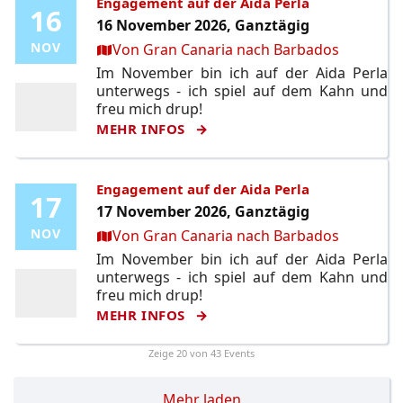
Engagement auf der Aida Perla
16
16
16 November 2026, Ganztägig
Ort:
NOV
NOV
Von Gran Canaria nach Barbados
Im November bin ich auf der Aida Perla
unterwegs - ich spiel auf dem Kahn und
freu mich drup!
MEHR INFOS
Engagement auf der Aida Perla
17
17
17 November 2026, Ganztägig
Ort:
NOV
NOV
Von Gran Canaria nach Barbados
Im November bin ich auf der Aida Perla
unterwegs - ich spiel auf dem Kahn und
freu mich drup!
MEHR INFOS
Zeige
20
von 43 Events
Mehr laden