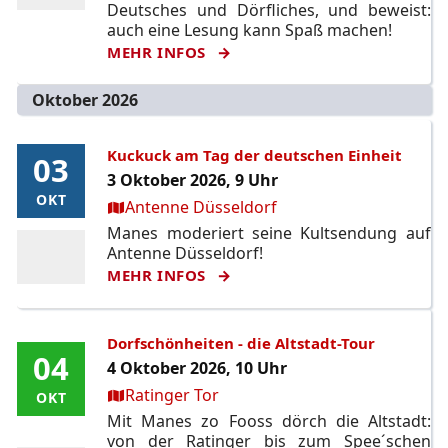
Deutsches und Dörfliches, und beweist:
auch eine Lesung kann Spaß machen!
MEHR INFOS
Oktober 2026
Kuckuck am Tag der deutschen Einheit
03
03
3 Oktober 2026, 9 Uhr
OKT
OKT
Ort:
Antenne Düsseldorf
Manes moderiert seine Kultsendung auf
Antenne Düsseldorf!
MEHR INFOS
Dorfschönheiten - die Altstadt-Tour
04
04
4 Oktober 2026, 10 Uhr
Ort:
Ratinger Tor
OKT
OKT
Mit Manes zo Fooss dörch die Altstadt:
von der Ratinger bis zum Spee´schen