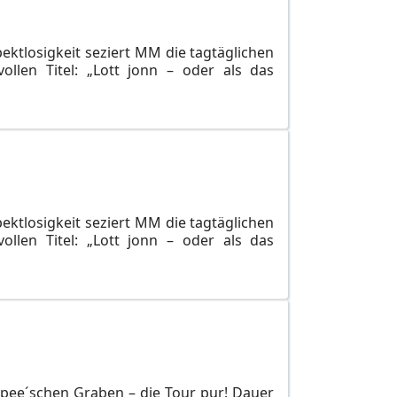
pektlosigkeit seziert MM die tagtäglichen
llen Titel: „Lott jonn – oder als das
pektlosigkeit seziert MM die tagtäglichen
llen Titel: „Lott jonn – oder als das
Spee´schen Graben – die Tour pur! Dauer