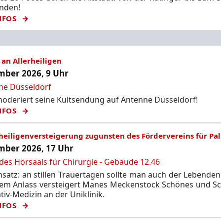
unden!
NFOS
an Allerheiligen
ber 2026, 9 Uhr
ne Düsseldorf
deriert seine Kultsendung auf Antenne Düsseldorf!
NFOS
rheiligenversteigerung zugunsten des Fördervereins für Pal
ber 2026, 17 Uhr
des Hörsaals für Chirurgie - Gebäude 12.46
satz: an stillen Trauertagen sollte man auch der Lebende
sem Anlass versteigert Manes Meckenstock Schönes und Sc
ativ-Medizin an der Uniklinik.
NFOS