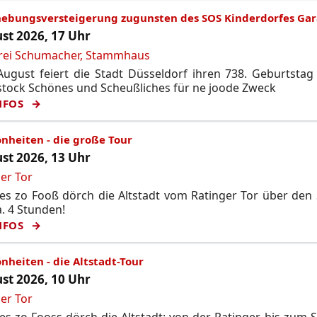
hebungsversteigerung zugunsten des SOS Kinderdorfes Gar
st 2026, 17 Uhr
rei Schumacher, Stammhaus
ugust feiert die Stadt Düsseldorf ihren 738. Geburtstag
tock Schönes und Scheußliches für ne joode Zweck
NFOS
nheiten - die große Tour
st 2026, 13 Uhr
er Tor
s zo Fooß dörch die Altstadt vom Ratinger Tor über den 
. 4 Stunden!
NFOS
nheiten - die Altstadt-Tour
st 2026, 10 Uhr
er Tor
s zo Fooss dörch die Altstadt: von der Ratinger bis zum 