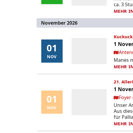
ca. 3 St
MEHR I
November 2026
Kuckuck 
1 Novem
01
01
Ort:
Anten
NOV
NOV
Manes mo
MEHR I
21. Alle
1 Novem
01
01
Ort:
Foyer 
Unser An
NOV
NOV
Aus die
für Palli
MEHR I