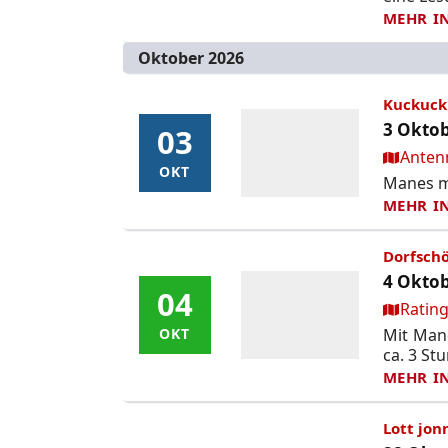
MEHR I
Oktober 2026
Kuckuck
3 Oktob
03
03
Ort:
Anten
OKT
OKT
Manes mo
MEHR I
Dorfschö
4 Oktob
04
04
Ort:
Rating
Mit Mane
OKT
OKT
ca. 3 St
MEHR I
Lott jon