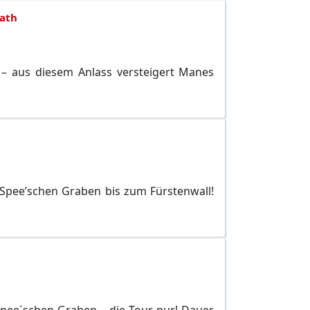
ath
 – aus diesem Anlass versteigert Manes
Spee’schen Graben bis zum Fürstenwall!
Spee´schen Graben – die Tour pur! Dauer