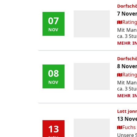
Dorfschö
7 Novem
07
07
Ort:
Rating
Mit Mane
NOV
NOV
ca. 3 Stu
MEHR I
Dorfschö
8 Novem
08
08
Ort:
Rating
Mit Mane
NOV
NOV
ca. 3 Stu
MEHR I
Lott jon
13 Nove
13
13
Ort:
Fuchs
Unsere S