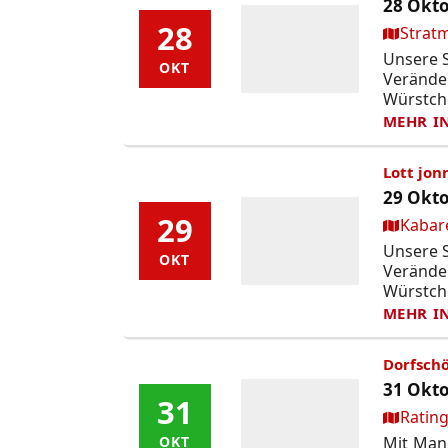
28 Okto
28
28
Ort:
Strat
Unsere S
OKT
OKT
Verände
Würstch
MEHR I
Lott jon
29 Okto
29
29
Ort:
Kabare
Unsere S
OKT
OKT
Verände
Würstch
MEHR I
Dorfschö
31 Okto
31
31
Ort:
Rating
Mit Mane
OKT
OKT