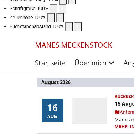
Schriftgröße
100
%
Zeilenhöhe
100
%
Buchstabenabstand
100
%
MANES MECKENSTOCK
Startseite
Über mich
An
August 2026
Kuckuck 
16 Augu
16
16
Ort:
Anten
AUG
AUG
Manes mo
MEHR I