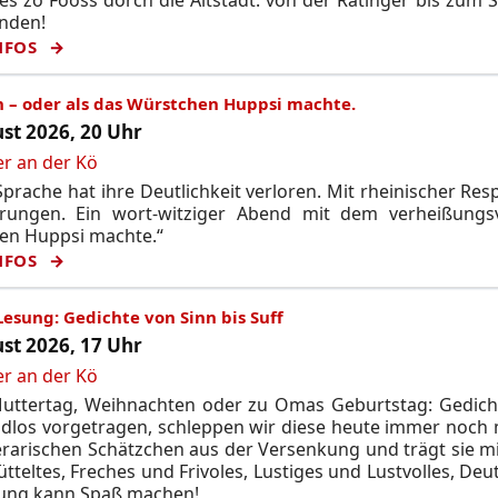
unden!
NFOS
n – oder als das Würstchen Huppsi machte.
st 2026, 20 Uhr
er an der Kö
prache hat ihre Deutlichkeit verloren. Mit rheinischer Res
rungen. Ein wort-witziger Abend mit dem verheißungsvo
en Huppsi machte.“
NFOS
Lesung: Gedichte von Sinn bis Suff
st 2026, 17 Uhr
er an der Kö
uttertag, Weihnachten oder zu Omas Geburtstag: Gedichte
udlos vorgetragen, schleppen wir diese heute immer noch
terarischen Schätzchen aus der Versenkung und trägt sie m
tteltes, Freches und Frivoles, Lustiges und Lustvolles, De
sung kann Spaß machen!