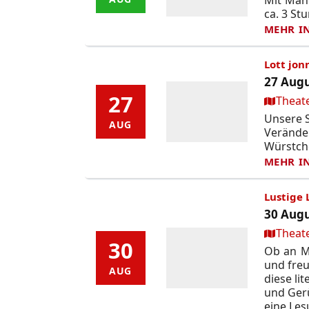
ca. 3 St
MEHR I
Lott jon
27 Augu
27
27
Ort:
Theat
Unsere S
AUG
AUG
Verände
Würstch
MEHR I
Lustige 
30 Augu
Ort:
Theat
30
30
Ob an M
und fre
AUG
AUG
diese li
und Gerü
eine Le