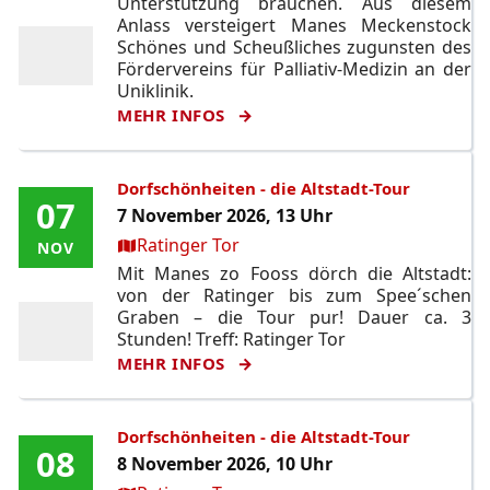
Unterstützung brauchen. Aus diesem
Anlass versteigert Manes Meckenstock
Schönes und Scheußliches zugunsten des
Fördervereins für Palliativ-Medizin an der
Uniklinik.
MEHR INFOS
Dorfschönheiten - die Altstadt-Tour
07
07
7 November 2026, 13 Uhr
Ort:
Ratinger Tor
NOV
NOV
Mit Manes zo Fooss dörch die Altstadt:
von der Ratinger bis zum Spee´schen
Graben – die Tour pur! Dauer ca. 3
Stunden! Treff: Ratinger Tor
MEHR INFOS
Dorfschönheiten - die Altstadt-Tour
08
08
8 November 2026, 10 Uhr