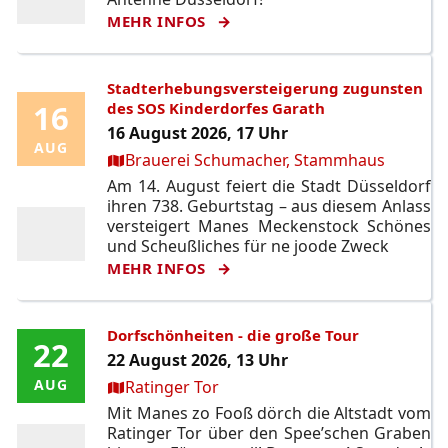
MEHR INFOS
Stadterhebungsversteigerung zugunsten
16
16
des SOS Kinderdorfes Garath
16 August 2026, 17 Uhr
AUG
AUG
Ort:
Brauerei Schumacher, Stammhaus
Am 14. August feiert die Stadt Düsseldorf
ihren 738. Geburtstag – aus diesem Anlass
versteigert Manes Meckenstock Schönes
und Scheußliches für ne joode Zweck
MEHR INFOS
Dorfschönheiten - die große Tour
22
22
22 August 2026, 13 Uhr
Ort:
AUG
AUG
Ratinger Tor
Mit Manes zo Fooß dörch die Altstadt vom
Ratinger Tor über den Spee’schen Graben