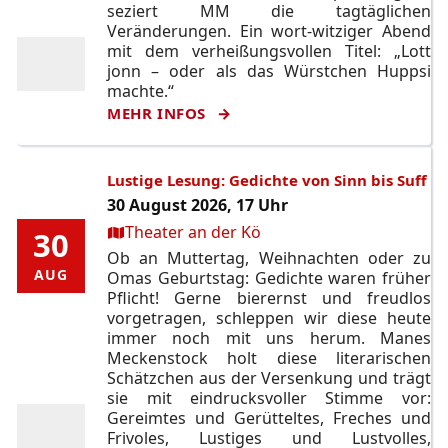
seziert MM die tagtäglichen
Veränderungen. Ein wort-witziger Abend
mit dem verheißungsvollen Titel: „Lott
jonn – oder als das Würstchen Huppsi
machte.“
MEHR INFOS
Lustige Lesung: Gedichte von Sinn bis Suff
30 August 2026, 17 Uhr
Ort:
Theater an der Kö
30
30
Ob an Muttertag, Weihnachten oder zu
AUG
AUG
Omas Geburtstag: Gedichte waren früher
Pflicht! Gerne bierernst und freudlos
vorgetragen, schleppen wir diese heute
immer noch mit uns herum. Manes
Meckenstock holt diese literarischen
Schätzchen aus der Versenkung und trägt
sie mit eindrucksvoller Stimme vor:
Gereimtes und Gerütteltes, Freches und
Frivoles, Lustiges und Lustvolles,