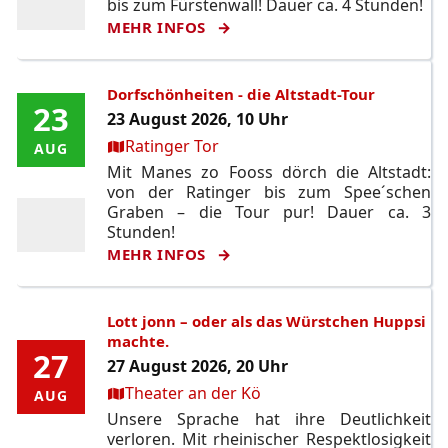
bis zum Fürstenwall! Dauer ca. 4 Stunden!
MEHR INFOS
Dorfschönheiten - die Altstadt-Tour
23
23
23 August 2026, 10 Uhr
Ort:
Ratinger Tor
AUG
AUG
Mit Manes zo Fooss dörch die Altstadt:
von der Ratinger bis zum Spee´schen
Graben – die Tour pur! Dauer ca. 3
Stunden!
MEHR INFOS
Lott jonn – oder als das Würstchen Huppsi
machte.
27
27
27 August 2026, 20 Uhr
Ort:
Theater an der Kö
AUG
AUG
Unsere Sprache hat ihre Deutlichkeit
verloren. Mit rheinischer Respektlosigkeit