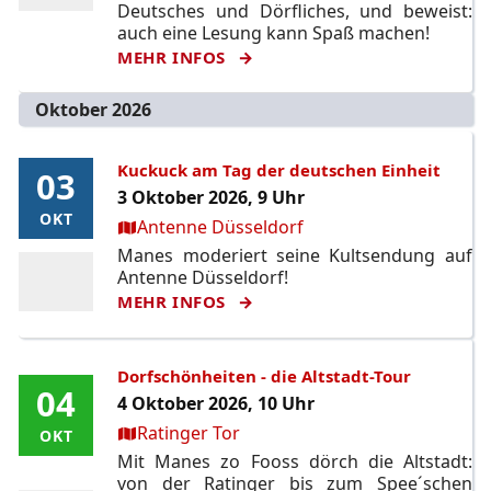
Deutsches und Dörfliches, und beweist:
auch eine Lesung kann Spaß machen!
MEHR INFOS
Oktober 2026
Kuckuck am Tag der deutschen Einheit
03
03
3 Oktober 2026, 9 Uhr
OKT
OKT
Ort:
Antenne Düsseldorf
Manes moderiert seine Kultsendung auf
Antenne Düsseldorf!
MEHR INFOS
Dorfschönheiten - die Altstadt-Tour
04
04
4 Oktober 2026, 10 Uhr
Ort:
Ratinger Tor
OKT
OKT
Mit Manes zo Fooss dörch die Altstadt:
von der Ratinger bis zum Spee´schen