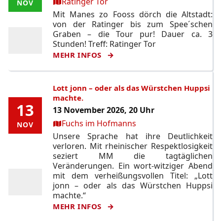
Ort:
Ratinger Tor
NOV
NOV
Mit Manes zo Fooss dörch die Altstadt:
von der Ratinger bis zum Spee´schen
Graben – die Tour pur! Dauer ca. 3
Stunden! Treff: Ratinger Tor
MEHR INFOS
Lott jonn – oder als das Würstchen Huppsi
machte.
13
13
13 November 2026, 20 Uhr
Ort:
Fuchs im Hofmanns
NOV
NOV
Unsere Sprache hat ihre Deutlichkeit
verloren. Mit rheinischer Respektlosigkeit
seziert MM die tagtäglichen
Veränderungen. Ein wort-witziger Abend
mit dem verheißungsvollen Titel: „Lott
jonn – oder als das Würstchen Huppsi
machte.“
MEHR INFOS