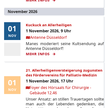
November 2026
Kuckuck an Allerheiligen
01
01
1 November 2026, 9 Uhr
NOV
NOV
Ort:
Antenne Düsseldorf
Manes moderiert seine Kultsendung auf
Antenne Düsseldorf!
MEHR INFOS
21. Allerheiligenversteigerung zugunsten
des Fördervereins für Palliativ-Medizin
01
01
1 November 2026, 17 Uhr
Ort:
Foyer des Hörsaals für Chirurgie -
NOV
NOV
Gebäude 12.46
Unser Ansatz: an stillen Trauertagen sollte
man auch der Lebenden gedenken, die