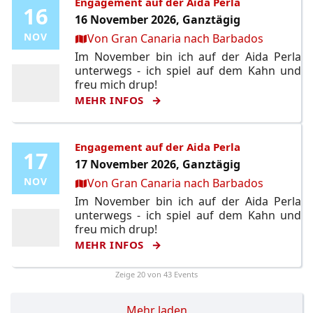
Engagement auf der Aida Perla
16
16
16 November 2026, Ganztägig
Ort:
NOV
NOV
Von Gran Canaria nach Barbados
Im November bin ich auf der Aida Perla
unterwegs - ich spiel auf dem Kahn und
freu mich drup!
MEHR INFOS
Engagement auf der Aida Perla
17
17
17 November 2026, Ganztägig
Ort:
NOV
NOV
Von Gran Canaria nach Barbados
Im November bin ich auf der Aida Perla
unterwegs - ich spiel auf dem Kahn und
freu mich drup!
MEHR INFOS
Zeige
20
von 43 Events
Mehr laden