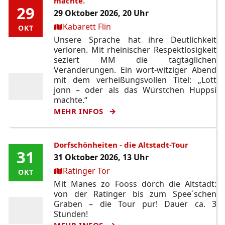
machte.
29
29
29 Oktober 2026, 20 Uhr
Ort:
Kabarett Flin
OKT
OKT
Unsere Sprache hat ihre Deutlichkeit
verloren. Mit rheinischer Respektlosigkeit
seziert MM die tagtäglichen
Veränderungen. Ein wort-witziger Abend
mit dem verheißungsvollen Titel: „Lott
jonn – oder als das Würstchen Huppsi
machte.“
MEHR INFOS
Dorfschönheiten - die Altstadt-Tour
31
31
31 Oktober 2026, 13 Uhr
Ort:
Ratinger Tor
OKT
OKT
Mit Manes zo Fooss dörch die Altstadt:
von der Ratinger bis zum Spee´schen
Graben – die Tour pur! Dauer ca. 3
Stunden!
MEHR INFOS