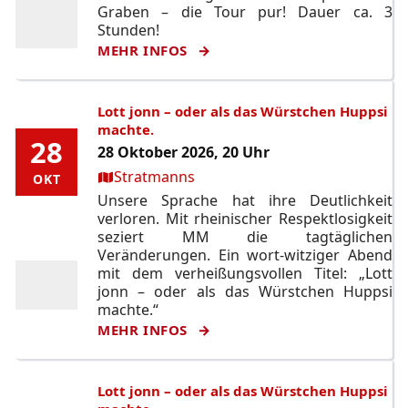
Graben – die Tour pur! Dauer ca. 3
Stunden!
MEHR INFOS
Lott jonn – oder als das Würstchen Huppsi
machte.
28
28
28 Oktober 2026, 20 Uhr
Ort:
Stratmanns
OKT
OKT
Unsere Sprache hat ihre Deutlichkeit
verloren. Mit rheinischer Respektlosigkeit
seziert MM die tagtäglichen
Veränderungen. Ein wort-witziger Abend
mit dem verheißungsvollen Titel: „Lott
jonn – oder als das Würstchen Huppsi
machte.“
MEHR INFOS
Lott jonn – oder als das Würstchen Huppsi