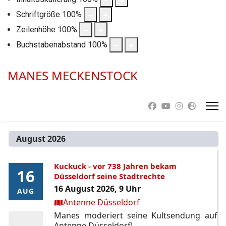
Schriftgröße
100
%
Zeilenhöhe
100
%
Buchstabenabstand
100
%
MANES MECKENSTOCK
August 2026
Kuckuck - vor 738 Jahren bekam
16
16
Düsseldorf seine Stadtrechte
16 August 2026, 9 Uhr
AUG
AUG
Ort:
Antenne Düsseldorf
Manes moderiert seine Kultsendung auf
Antenne Düsseldorf!