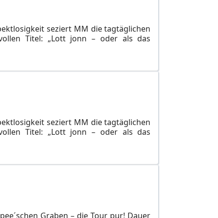
pektlosigkeit seziert MM die tagtäglichen
llen Titel: „Lott jonn – oder als das
pektlosigkeit seziert MM die tagtäglichen
llen Titel: „Lott jonn – oder als das
Spee´schen Graben – die Tour pur! Dauer