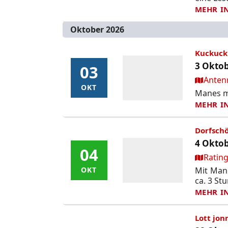
MEHR I
Oktober 2026
Kuckuck
3 Oktob
03
03
Ort:
Anten
OKT
OKT
Manes mo
MEHR I
Dorfschö
4 Oktob
04
04
Ort:
Rating
Mit Mane
OKT
OKT
ca. 3 St
MEHR I
Lott jon