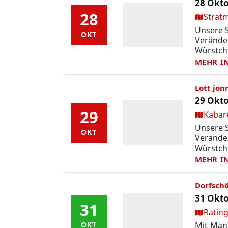
28 Okto
28
28
Ort:
Strat
Unsere S
OKT
OKT
Verände
Würstch
MEHR I
Lott jon
29 Okto
29
29
Ort:
Kabare
Unsere S
OKT
OKT
Verände
Würstch
MEHR I
Dorfschö
31 Okto
31
31
Ort:
Rating
Mit Mane
OKT
OKT