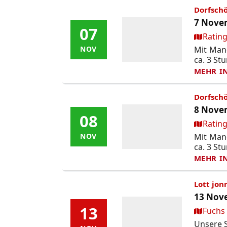
Dorfschö
7 Novem
07
07
Ort:
Rating
Mit Mane
NOV
NOV
ca. 3 Stu
MEHR I
Dorfschö
8 Novem
08
08
Ort:
Rating
Mit Mane
NOV
NOV
ca. 3 Stu
MEHR I
Lott jon
13 Nove
13
13
Ort:
Fuchs
Unsere S