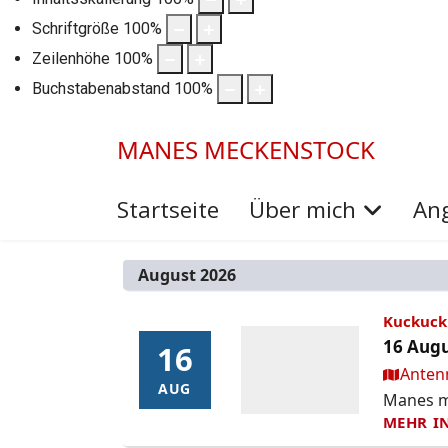
Schriftgröße
100
%
Zeilenhöhe
100
%
Buchstabenabstand
100
%
MANES MECKENSTOCK
Startseite
Über mich
An
August 2026
Kuckuck 
16 Augu
16
16
Ort:
Anten
AUG
AUG
Manes mo
MEHR I