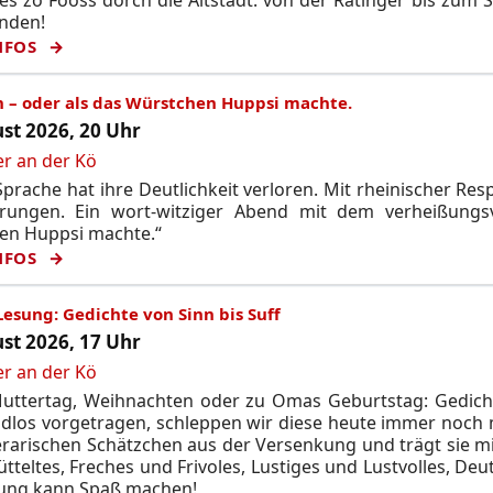
unden!
NFOS
n – oder als das Würstchen Huppsi machte.
st 2026, 20 Uhr
er an der Kö
prache hat ihre Deutlichkeit verloren. Mit rheinischer Res
rungen. Ein wort-witziger Abend mit dem verheißungsvo
en Huppsi machte.“
NFOS
Lesung: Gedichte von Sinn bis Suff
st 2026, 17 Uhr
er an der Kö
uttertag, Weihnachten oder zu Omas Geburtstag: Gedichte
udlos vorgetragen, schleppen wir diese heute immer noch
terarischen Schätzchen aus der Versenkung und trägt sie m
tteltes, Freches und Frivoles, Lustiges und Lustvolles, De
sung kann Spaß machen!