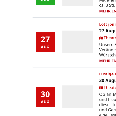
ca. 3 St
MEHR I
Lott jon
27 Augu
27
27
Ort:
Theat
Unsere S
AUG
AUG
Verände
Würstch
MEHR I
Lustige 
30 Augu
Ort:
Theat
30
30
Ob an M
und fre
AUG
AUG
diese li
und Gerü
eine Le