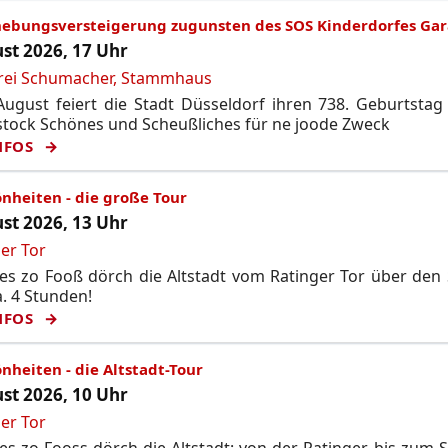
hebungsversteigerung zugunsten des SOS Kinderdorfes Gar
st 2026, 17 Uhr
rei Schumacher, Stammhaus
ugust feiert die Stadt Düsseldorf ihren 738. Geburtstag
tock Schönes und Scheußliches für ne joode Zweck
NFOS
nheiten - die große Tour
st 2026, 13 Uhr
er Tor
s zo Fooß dörch die Altstadt vom Ratinger Tor über den 
. 4 Stunden!
NFOS
nheiten - die Altstadt-Tour
st 2026, 10 Uhr
er Tor
s zo Fooss dörch die Altstadt: von der Ratinger bis zum 