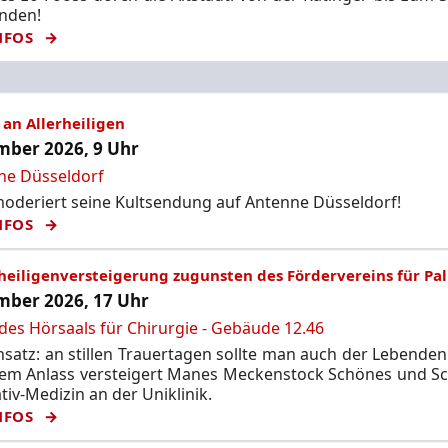
unden!
NFOS
an Allerheiligen
ber 2026, 9 Uhr
ne Düsseldorf
deriert seine Kultsendung auf Antenne Düsseldorf!
NFOS
rheiligenversteigerung zugunsten des Fördervereins für Pal
ber 2026, 17 Uhr
des Hörsaals für Chirurgie - Gebäude 12.46
satz: an stillen Trauertagen sollte man auch der Lebende
sem Anlass versteigert Manes Meckenstock Schönes und Sc
ativ-Medizin an der Uniklinik.
NFOS