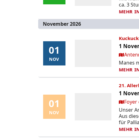
ca. 3 St
MEHR I
November 2026
Kuckuck 
1 Novem
01
01
Ort:
Anten
NOV
NOV
Manes mo
MEHR I
21. Alle
1 Novem
01
01
Ort:
Foyer 
Unser An
NOV
NOV
Aus die
für Palli
MEHR I