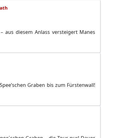
ath
 – aus diesem Anlass versteigert Manes
Spee’schen Graben bis zum Fürstenwall!
Spee´schen Graben – die Tour pur! Dauer