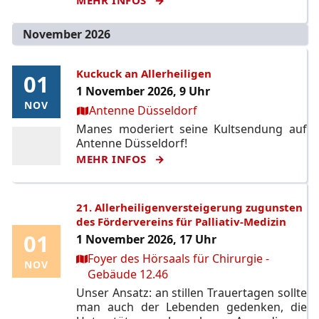
November 2026
Kuckuck an Allerheiligen
01
01
1 November 2026, 9 Uhr
NOV
NOV
Ort:
Antenne Düsseldorf
Manes moderiert seine Kultsendung auf
Antenne Düsseldorf!
MEHR INFOS
21. Allerheiligenversteigerung zugunsten
des Fördervereins für Palliativ-Medizin
01
01
1 November 2026, 17 Uhr
Ort:
Foyer des Hörsaals für Chirurgie -
NOV
NOV
Gebäude 12.46
Unser Ansatz: an stillen Trauertagen sollte
man auch der Lebenden gedenken, die