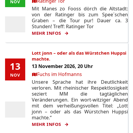
Ort:
Ratinger Tor
NOV
NOV
Mit Manes zo Fooss dörch die Altstadt:
von der Ratinger bis zum Spee´schen
Graben – die Tour pur! Dauer ca. 3
Stunden! Treff: Ratinger Tor
MEHR INFOS
Lott jonn – oder als das Würstchen Huppsi
machte.
13
13
13 November 2026, 20 Uhr
Ort:
Fuchs im Hofmanns
NOV
NOV
Unsere Sprache hat ihre Deutlichkeit
verloren. Mit rheinischer Respektlosigkeit
seziert MM die tagtäglichen
Veränderungen. Ein wort-witziger Abend
mit dem verheißungsvollen Titel: „Lott
jonn – oder als das Würstchen Huppsi
machte.“
MEHR INFOS