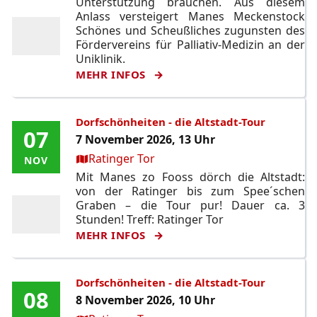
Unterstützung brauchen. Aus diesem
Anlass versteigert Manes Meckenstock
Schönes und Scheußliches zugunsten des
Fördervereins für Palliativ-Medizin an der
Uniklinik.
MEHR INFOS
Dorfschönheiten - die Altstadt-Tour
07
07
7 November 2026, 13 Uhr
Ort:
Ratinger Tor
NOV
NOV
Mit Manes zo Fooss dörch die Altstadt:
von der Ratinger bis zum Spee´schen
Graben – die Tour pur! Dauer ca. 3
Stunden! Treff: Ratinger Tor
MEHR INFOS
Dorfschönheiten - die Altstadt-Tour
08
08
8 November 2026, 10 Uhr