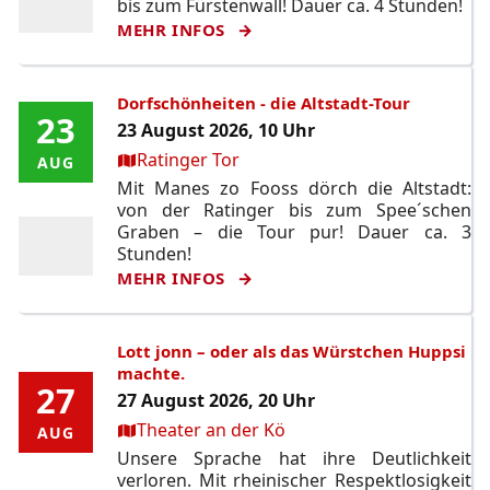
bis zum Fürstenwall! Dauer ca. 4 Stunden!
MEHR INFOS
Dorfschönheiten - die Altstadt-Tour
23
23
23 August 2026, 10 Uhr
Ort:
Ratinger Tor
AUG
AUG
Mit Manes zo Fooss dörch die Altstadt:
von der Ratinger bis zum Spee´schen
Graben – die Tour pur! Dauer ca. 3
Stunden!
MEHR INFOS
Lott jonn – oder als das Würstchen Huppsi
machte.
27
27
27 August 2026, 20 Uhr
Ort:
Theater an der Kö
AUG
AUG
Unsere Sprache hat ihre Deutlichkeit
verloren. Mit rheinischer Respektlosigkeit