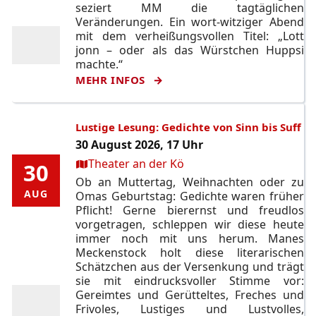
seziert MM die tagtäglichen
Veränderungen. Ein wort-witziger Abend
mit dem verheißungsvollen Titel: „Lott
jonn – oder als das Würstchen Huppsi
machte.“
MEHR INFOS
Lustige Lesung: Gedichte von Sinn bis Suff
30 August 2026, 17 Uhr
Ort:
Theater an der Kö
30
30
Ob an Muttertag, Weihnachten oder zu
AUG
AUG
Omas Geburtstag: Gedichte waren früher
Pflicht! Gerne bierernst und freudlos
vorgetragen, schleppen wir diese heute
immer noch mit uns herum. Manes
Meckenstock holt diese literarischen
Schätzchen aus der Versenkung und trägt
sie mit eindrucksvoller Stimme vor:
Gereimtes und Gerütteltes, Freches und
Frivoles, Lustiges und Lustvolles,