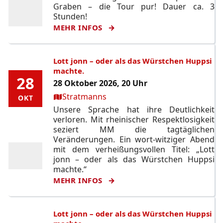
Graben – die Tour pur! Dauer ca. 3
Stunden!
MEHR INFOS
Lott jonn – oder als das Würstchen Huppsi
machte.
28
28
28 Oktober 2026, 20 Uhr
Ort:
Stratmanns
OKT
OKT
Unsere Sprache hat ihre Deutlichkeit
verloren. Mit rheinischer Respektlosigkeit
seziert MM die tagtäglichen
Veränderungen. Ein wort-witziger Abend
mit dem verheißungsvollen Titel: „Lott
jonn – oder als das Würstchen Huppsi
machte.“
MEHR INFOS
Lott jonn – oder als das Würstchen Huppsi