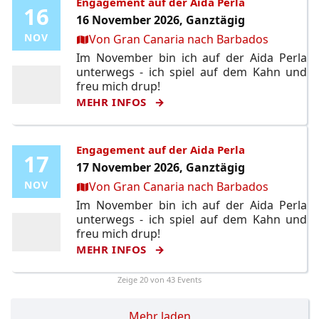
Engagement auf der Aida Perla
16
16
16 November 2026, Ganztägig
Ort:
NOV
NOV
Von Gran Canaria nach Barbados
Im November bin ich auf der Aida Perla
unterwegs - ich spiel auf dem Kahn und
freu mich drup!
MEHR INFOS
Engagement auf der Aida Perla
17
17
17 November 2026, Ganztägig
Ort:
NOV
NOV
Von Gran Canaria nach Barbados
Im November bin ich auf der Aida Perla
unterwegs - ich spiel auf dem Kahn und
freu mich drup!
MEHR INFOS
Zeige
20
von 43 Events
Mehr laden