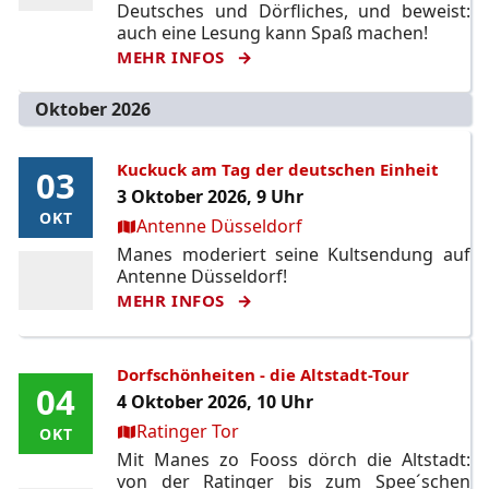
Deutsches und Dörfliches, und beweist:
auch eine Lesung kann Spaß machen!
MEHR INFOS
Oktober 2026
Kuckuck am Tag der deutschen Einheit
03
03
3 Oktober 2026, 9 Uhr
OKT
OKT
Ort:
Antenne Düsseldorf
Manes moderiert seine Kultsendung auf
Antenne Düsseldorf!
MEHR INFOS
Dorfschönheiten - die Altstadt-Tour
04
04
4 Oktober 2026, 10 Uhr
Ort:
Ratinger Tor
OKT
OKT
Mit Manes zo Fooss dörch die Altstadt:
von der Ratinger bis zum Spee´schen