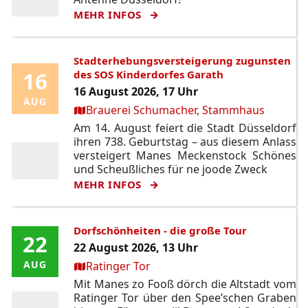
MEHR INFOS
Stadterhebungsversteigerung zugunsten
16
16
des SOS Kinderdorfes Garath
16 August 2026, 17 Uhr
AUG
AUG
Ort:
Brauerei Schumacher, Stammhaus
Am 14. August feiert die Stadt Düsseldorf
ihren 738. Geburtstag – aus diesem Anlass
versteigert Manes Meckenstock Schönes
und Scheußliches für ne joode Zweck
MEHR INFOS
Dorfschönheiten - die große Tour
22
22
22 August 2026, 13 Uhr
Ort:
AUG
AUG
Ratinger Tor
Mit Manes zo Fooß dörch die Altstadt vom
Ratinger Tor über den Spee’schen Graben