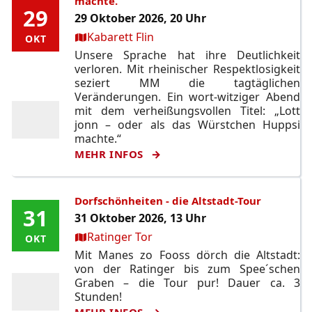
machte.
29
29
29 Oktober 2026, 20 Uhr
Ort:
Kabarett Flin
OKT
OKT
Unsere Sprache hat ihre Deutlichkeit
verloren. Mit rheinischer Respektlosigkeit
seziert MM die tagtäglichen
Veränderungen. Ein wort-witziger Abend
mit dem verheißungsvollen Titel: „Lott
jonn – oder als das Würstchen Huppsi
machte.“
MEHR INFOS
Dorfschönheiten - die Altstadt-Tour
31
31
31 Oktober 2026, 13 Uhr
Ort:
Ratinger Tor
OKT
OKT
Mit Manes zo Fooss dörch die Altstadt:
von der Ratinger bis zum Spee´schen
Graben – die Tour pur! Dauer ca. 3
Stunden!
MEHR INFOS