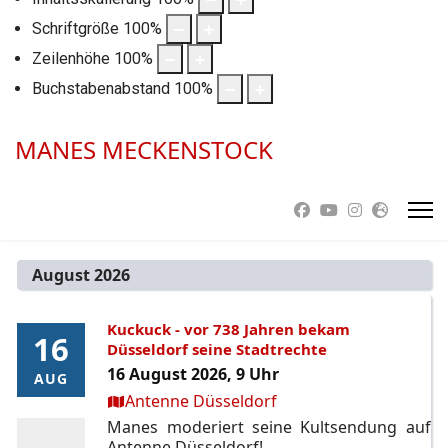
Schriftgröße
100
%
Zeilenhöhe
100
%
Buchstabenabstand
100
%
MANES MECKENSTOCK
August 2026
Kuckuck - vor 738 Jahren bekam
16
16
Düsseldorf seine Stadtrechte
16 August 2026, 9 Uhr
AUG
AUG
Ort:
Antenne Düsseldorf
Manes moderiert seine Kultsendung auf
Antenne Düsseldorf!