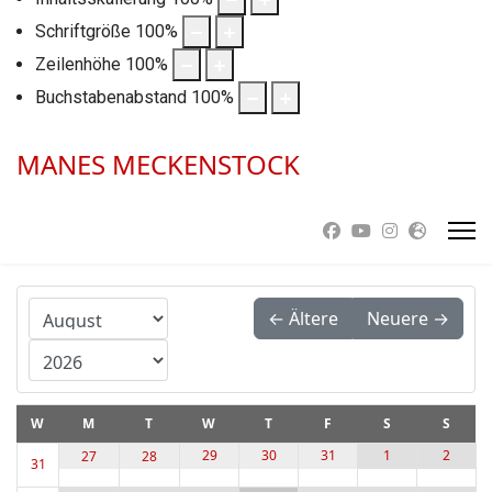
Schriftgröße
100
%
Zeilenhöhe
100
%
Buchstabenabstand
100
%
MANES MECKENSTOCK
Month
← Ältere
Neuere →
Year
W
M
T
W
T
F
S
S
29
30
31
1
2
27
28
31