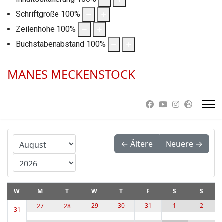
Schriftgröße
100
%
Zeilenhöhe
100
%
Buchstabenabstand
100
%
MANES MECKENSTOCK
Month
← Ältere
Neuere →
Year
W
M
T
W
T
F
S
S
29
30
31
1
2
27
28
31