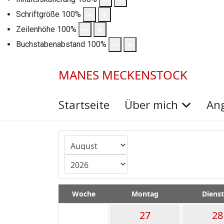
Schriftgröße
100
%
Zeilenhöhe
100
%
Buchstabenabstand
100
%
MANES MECKENSTOCK
Startseite
Über mich
An
Month
Year
Woche
Montag
Diens
27
28