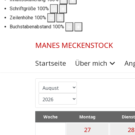
Schriftgröße
100
%
Zeilenhöhe
100
%
Buchstabenabstand
100
%
MANES MECKENSTOCK
Startseite
Über mich
An
Month
Year
Woche
Montag
Diens
27
28