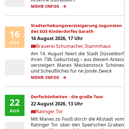
MEHR INFOS
Stadterhebungsversteigerung zugunsten
16
16
des SOS Kinderdorfes Garath
16 August 2026, 17 Uhr
AUG
AUG
Ort:
Brauerei Schumacher, Stammhaus
Am 14. August feiert die Stadt Düsseldorf
ihren 738. Geburtstag – aus diesem Anlass
versteigert Manes Meckenstock Schönes
und Scheußliches für ne joode Zweck
MEHR INFOS
Dorfschönheiten - die große Tour
22
22
22 August 2026, 13 Uhr
Ort:
AUG
AUG
Ratinger Tor
Mit Manes zo Fooß dörch die Altstadt vom
Ratinger Tor über den Spee’schen Graben