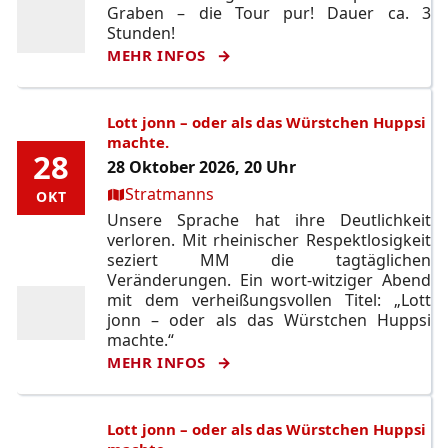
Graben – die Tour pur! Dauer ca. 3
Stunden!
MEHR INFOS
Lott jonn – oder als das Würstchen Huppsi
machte.
28
28
28 Oktober 2026, 20 Uhr
Ort:
Stratmanns
OKT
OKT
Unsere Sprache hat ihre Deutlichkeit
verloren. Mit rheinischer Respektlosigkeit
seziert MM die tagtäglichen
Veränderungen. Ein wort-witziger Abend
mit dem verheißungsvollen Titel: „Lott
jonn – oder als das Würstchen Huppsi
machte.“
MEHR INFOS
Lott jonn – oder als das Würstchen Huppsi