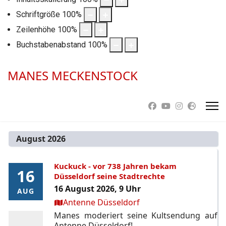
Schriftgröße
100
%
Zeilenhöhe
100
%
Buchstabenabstand
100
%
MANES MECKENSTOCK
August 2026
Kuckuck - vor 738 Jahren bekam
16
16
Düsseldorf seine Stadtrechte
16 August 2026, 9 Uhr
AUG
AUG
Ort:
Antenne Düsseldorf
Manes moderiert seine Kultsendung auf
Antenne Düsseldorf!