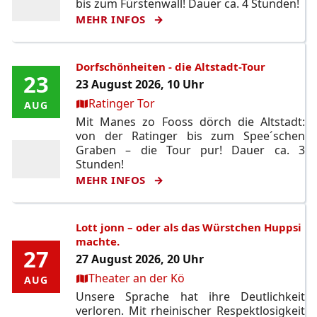
bis zum Fürstenwall! Dauer ca. 4 Stunden!
MEHR INFOS
Dorfschönheiten - die Altstadt-Tour
23
23
23 August 2026, 10 Uhr
Ort:
Ratinger Tor
AUG
AUG
Mit Manes zo Fooss dörch die Altstadt:
von der Ratinger bis zum Spee´schen
Graben – die Tour pur! Dauer ca. 3
Stunden!
MEHR INFOS
Lott jonn – oder als das Würstchen Huppsi
machte.
27
27
27 August 2026, 20 Uhr
Ort:
Theater an der Kö
AUG
AUG
Unsere Sprache hat ihre Deutlichkeit
verloren. Mit rheinischer Respektlosigkeit