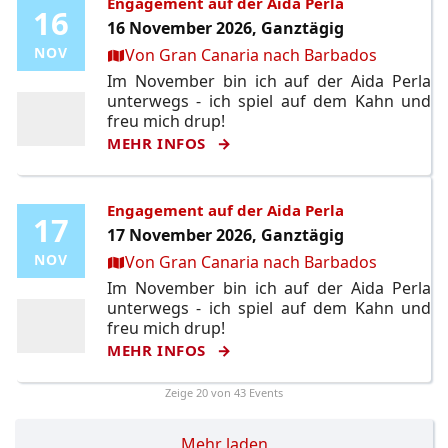
Engagement auf der Aida Perla
16
16
16 November 2026, Ganztägig
Ort:
NOV
NOV
Von Gran Canaria nach Barbados
Im November bin ich auf der Aida Perla
unterwegs - ich spiel auf dem Kahn und
freu mich drup!
MEHR INFOS
Engagement auf der Aida Perla
17
17
17 November 2026, Ganztägig
Ort:
NOV
NOV
Von Gran Canaria nach Barbados
Im November bin ich auf der Aida Perla
unterwegs - ich spiel auf dem Kahn und
freu mich drup!
MEHR INFOS
Zeige
20
von 43 Events
Mehr laden