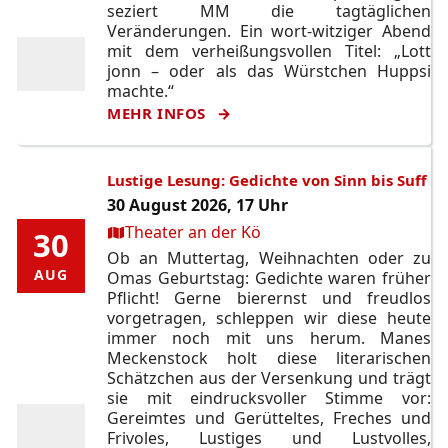
seziert MM die tagtäglichen
Veränderungen. Ein wort-witziger Abend
mit dem verheißungsvollen Titel: „Lott
jonn – oder als das Würstchen Huppsi
machte.“
MEHR INFOS
Lustige Lesung: Gedichte von Sinn bis Suff
30 August 2026, 17 Uhr
Ort:
Theater an der Kö
30
30
Ob an Muttertag, Weihnachten oder zu
AUG
AUG
Omas Geburtstag: Gedichte waren früher
Pflicht! Gerne bierernst und freudlos
vorgetragen, schleppen wir diese heute
immer noch mit uns herum. Manes
Meckenstock holt diese literarischen
Schätzchen aus der Versenkung und trägt
sie mit eindrucksvoller Stimme vor:
Gereimtes und Gerütteltes, Freches und
Frivoles, Lustiges und Lustvolles,