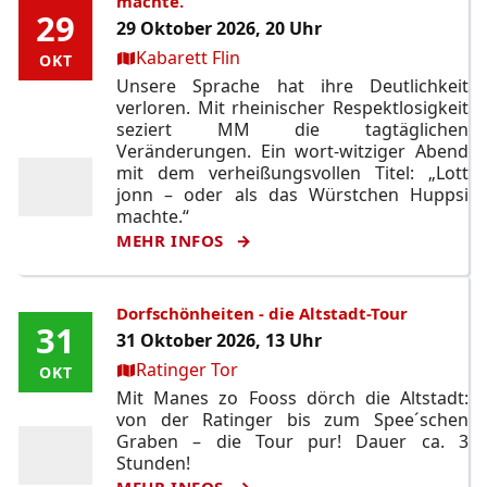
machte.
29
29
29 Oktober 2026, 20 Uhr
Ort:
Kabarett Flin
OKT
OKT
Unsere Sprache hat ihre Deutlichkeit
verloren. Mit rheinischer Respektlosigkeit
seziert MM die tagtäglichen
Veränderungen. Ein wort-witziger Abend
mit dem verheißungsvollen Titel: „Lott
jonn – oder als das Würstchen Huppsi
machte.“
MEHR INFOS
Dorfschönheiten - die Altstadt-Tour
31
31
31 Oktober 2026, 13 Uhr
Ort:
Ratinger Tor
OKT
OKT
Mit Manes zo Fooss dörch die Altstadt:
von der Ratinger bis zum Spee´schen
Graben – die Tour pur! Dauer ca. 3
Stunden!
MEHR INFOS