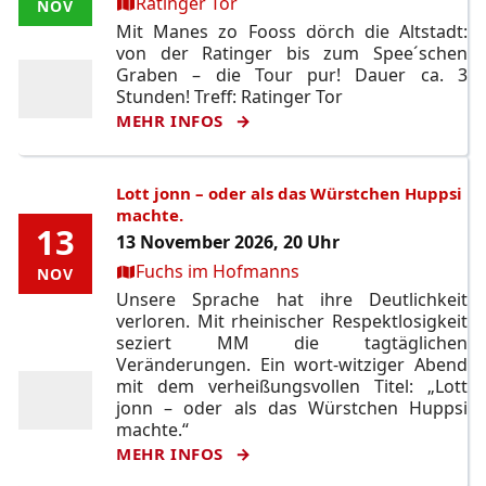
Ort:
Ratinger Tor
NOV
NOV
Mit Manes zo Fooss dörch die Altstadt:
von der Ratinger bis zum Spee´schen
Graben – die Tour pur! Dauer ca. 3
Stunden! Treff: Ratinger Tor
MEHR INFOS
Lott jonn – oder als das Würstchen Huppsi
machte.
13
13
13 November 2026, 20 Uhr
Ort:
Fuchs im Hofmanns
NOV
NOV
Unsere Sprache hat ihre Deutlichkeit
verloren. Mit rheinischer Respektlosigkeit
seziert MM die tagtäglichen
Veränderungen. Ein wort-witziger Abend
mit dem verheißungsvollen Titel: „Lott
jonn – oder als das Würstchen Huppsi
machte.“
MEHR INFOS