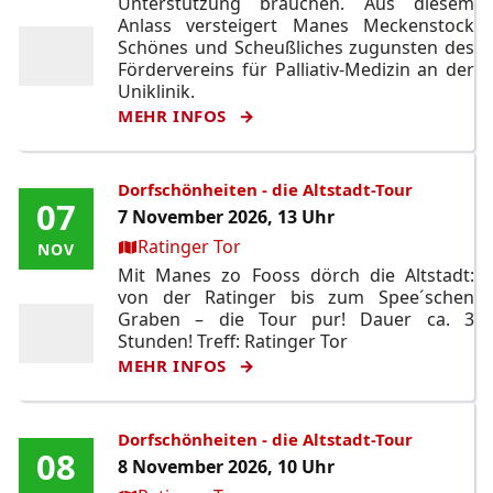
Unterstützung brauchen. Aus diesem
Anlass versteigert Manes Meckenstock
Schönes und Scheußliches zugunsten des
Fördervereins für Palliativ-Medizin an der
Uniklinik.
MEHR INFOS
Dorfschönheiten - die Altstadt-Tour
07
07
7 November 2026, 13 Uhr
Ort:
Ratinger Tor
NOV
NOV
Mit Manes zo Fooss dörch die Altstadt:
von der Ratinger bis zum Spee´schen
Graben – die Tour pur! Dauer ca. 3
Stunden! Treff: Ratinger Tor
MEHR INFOS
Dorfschönheiten - die Altstadt-Tour
08
08
8 November 2026, 10 Uhr