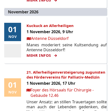
November 2026
Kuckuck an Allerheiligen
01
01
1 November 2026, 9 Uhr
NOV
NOV
Ort:
Antenne Düsseldorf
Manes moderiert seine Kultsendung auf
Antenne Düsseldorf!
MEHR INFOS
21. Allerheiligenversteigerung zugunsten
des Fördervereins für Palliativ-Medizin
01
01
1 November 2026, 17 Uhr
Ort:
Foyer des Hörsaals für Chirurgie -
NOV
NOV
Gebäude 12.46
Unser Ansatz: an stillen Trauertagen sollte
man auch der Lebenden gedenken, die