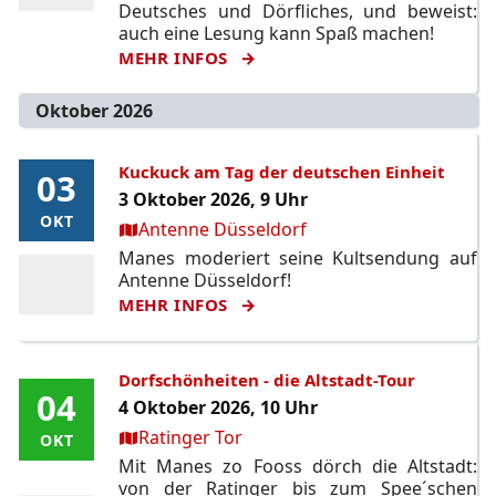
Deutsches und Dörfliches, und beweist:
auch eine Lesung kann Spaß machen!
MEHR INFOS
Oktober 2026
Kuckuck am Tag der deutschen Einheit
03
03
3 Oktober 2026, 9 Uhr
OKT
OKT
Ort:
Antenne Düsseldorf
Manes moderiert seine Kultsendung auf
Antenne Düsseldorf!
MEHR INFOS
Dorfschönheiten - die Altstadt-Tour
04
04
4 Oktober 2026, 10 Uhr
Ort:
Ratinger Tor
OKT
OKT
Mit Manes zo Fooss dörch die Altstadt:
von der Ratinger bis zum Spee´schen