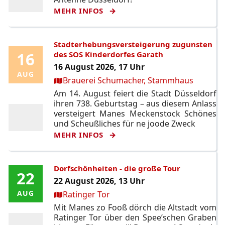
MEHR INFOS
Stadterhebungsversteigerung zugunsten
16
16
des SOS Kinderdorfes Garath
16 August 2026, 17 Uhr
AUG
AUG
Ort:
Brauerei Schumacher, Stammhaus
Am 14. August feiert die Stadt Düsseldorf
ihren 738. Geburtstag – aus diesem Anlass
versteigert Manes Meckenstock Schönes
und Scheußliches für ne joode Zweck
MEHR INFOS
Dorfschönheiten - die große Tour
22
22
22 August 2026, 13 Uhr
Ort:
AUG
AUG
Ratinger Tor
Mit Manes zo Fooß dörch die Altstadt vom
Ratinger Tor über den Spee’schen Graben