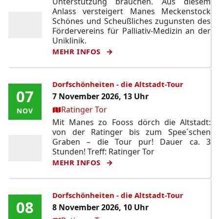
Unterstützung brauchen. Aus diesem
Anlass versteigert Manes Meckenstock
Schönes und Scheußliches zugunsten des
Fördervereins für Palliativ-Medizin an der
Uniklinik.
MEHR INFOS
Dorfschönheiten - die Altstadt-Tour
07
07
7 November 2026, 13 Uhr
Ort:
Ratinger Tor
NOV
NOV
Mit Manes zo Fooss dörch die Altstadt:
von der Ratinger bis zum Spee´schen
Graben – die Tour pur! Dauer ca. 3
Stunden! Treff: Ratinger Tor
MEHR INFOS
Dorfschönheiten - die Altstadt-Tour
08
08
8 November 2026, 10 Uhr