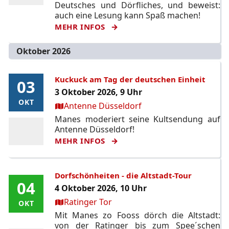
Deutsches und Dörfliches, und beweist:
auch eine Lesung kann Spaß machen!
MEHR INFOS
Oktober 2026
Kuckuck am Tag der deutschen Einheit
03
03
3 Oktober 2026, 9 Uhr
OKT
OKT
Ort:
Antenne Düsseldorf
Manes moderiert seine Kultsendung auf
Antenne Düsseldorf!
MEHR INFOS
Dorfschönheiten - die Altstadt-Tour
04
04
4 Oktober 2026, 10 Uhr
Ort:
Ratinger Tor
OKT
OKT
Mit Manes zo Fooss dörch die Altstadt:
von der Ratinger bis zum Spee´schen