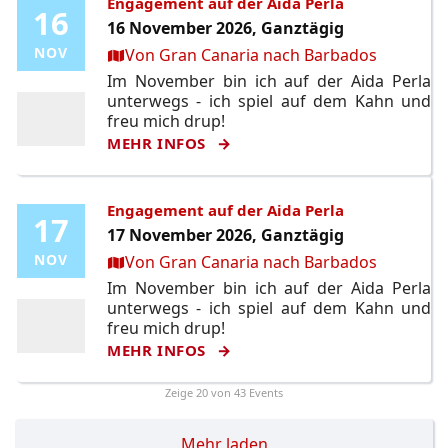
Engagement auf der Aida Perla
16
16
16 November 2026, Ganztägig
Ort:
NOV
NOV
Von Gran Canaria nach Barbados
Im November bin ich auf der Aida Perla
unterwegs - ich spiel auf dem Kahn und
freu mich drup!
MEHR INFOS
Engagement auf der Aida Perla
17
17
17 November 2026, Ganztägig
Ort:
NOV
NOV
Von Gran Canaria nach Barbados
Im November bin ich auf der Aida Perla
unterwegs - ich spiel auf dem Kahn und
freu mich drup!
MEHR INFOS
Zeige
20
von 43 Events
Mehr laden