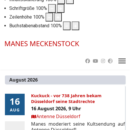
Schriftgröße
100
%
Zeilenhöhe
100
%
Buchstabenabstand
100
%
MANES MECKENSTOCK
August 2026
Kuckuck - vor 738 Jahren bekam
16
16
Düsseldorf seine Stadtrechte
16 August 2026, 9 Uhr
AUG
AUG
Ort:
Antenne Düsseldorf
Manes moderiert seine Kultsendung auf
Antenne Düsseldorf!