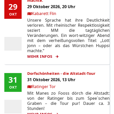
machte.
29
29
29 Oktober 2026, 20 Uhr
Ort:
Kabarett Flin
OKT
OKT
Unsere Sprache hat ihre Deutlichkeit
verloren. Mit rheinischer Respektlosigkeit
seziert MM die tagtäglichen
Veränderungen. Ein wort-witziger Abend
mit dem verheißungsvollen Titel: „Lott
jonn – oder als das Würstchen Huppsi
machte.“
MEHR INFOS
Dorfschönheiten - die Altstadt-Tour
31
31
31 Oktober 2026, 13 Uhr
Ort:
Ratinger Tor
OKT
OKT
Mit Manes zo Fooss dörch die Altstadt:
von der Ratinger bis zum Spee´schen
Graben – die Tour pur! Dauer ca. 3
Stunden!
MEHR INFOS