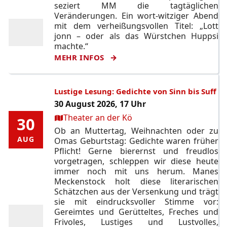
seziert MM die tagtäglichen
Veränderungen. Ein wort-witziger Abend
mit dem verheißungsvollen Titel: „Lott
jonn – oder als das Würstchen Huppsi
machte.“
MEHR INFOS
Lustige Lesung: Gedichte von Sinn bis Suff
30 August 2026, 17 Uhr
Ort:
Theater an der Kö
30
30
Ob an Muttertag, Weihnachten oder zu
AUG
AUG
Omas Geburtstag: Gedichte waren früher
Pflicht! Gerne bierernst und freudlos
vorgetragen, schleppen wir diese heute
immer noch mit uns herum. Manes
Meckenstock holt diese literarischen
Schätzchen aus der Versenkung und trägt
sie mit eindrucksvoller Stimme vor:
Gereimtes und Gerütteltes, Freches und
Frivoles, Lustiges und Lustvolles,