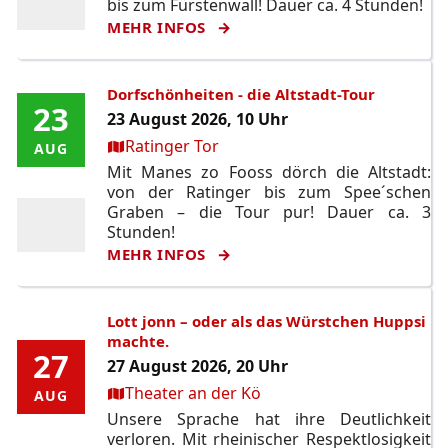
bis zum Fürstenwall! Dauer ca. 4 Stunden!
MEHR INFOS
Dorfschönheiten - die Altstadt-Tour
23
23
23 August 2026, 10 Uhr
Ort:
Ratinger Tor
AUG
AUG
Mit Manes zo Fooss dörch die Altstadt:
von der Ratinger bis zum Spee´schen
Graben – die Tour pur! Dauer ca. 3
Stunden!
MEHR INFOS
Lott jonn – oder als das Würstchen Huppsi
machte.
27
27
27 August 2026, 20 Uhr
Ort:
Theater an der Kö
AUG
AUG
Unsere Sprache hat ihre Deutlichkeit
verloren. Mit rheinischer Respektlosigkeit