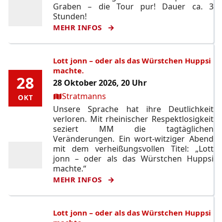
Graben – die Tour pur! Dauer ca. 3
Stunden!
MEHR INFOS
Lott jonn – oder als das Würstchen Huppsi
machte.
28
28
28 Oktober 2026, 20 Uhr
Ort:
Stratmanns
OKT
OKT
Unsere Sprache hat ihre Deutlichkeit
verloren. Mit rheinischer Respektlosigkeit
seziert MM die tagtäglichen
Veränderungen. Ein wort-witziger Abend
mit dem verheißungsvollen Titel: „Lott
jonn – oder als das Würstchen Huppsi
machte.“
MEHR INFOS
Lott jonn – oder als das Würstchen Huppsi