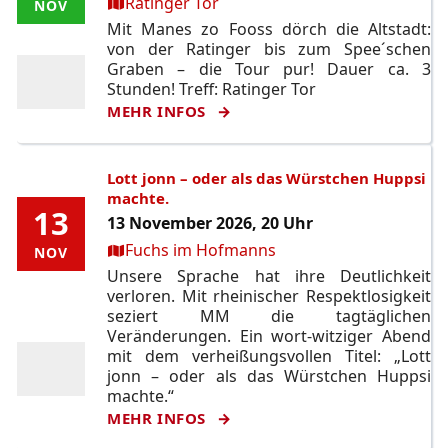
Ort:
Ratinger Tor
NOV
NOV
Mit Manes zo Fooss dörch die Altstadt:
von der Ratinger bis zum Spee´schen
Graben – die Tour pur! Dauer ca. 3
Stunden! Treff: Ratinger Tor
MEHR INFOS
Lott jonn – oder als das Würstchen Huppsi
machte.
13
13
13 November 2026, 20 Uhr
Ort:
Fuchs im Hofmanns
NOV
NOV
Unsere Sprache hat ihre Deutlichkeit
verloren. Mit rheinischer Respektlosigkeit
seziert MM die tagtäglichen
Veränderungen. Ein wort-witziger Abend
mit dem verheißungsvollen Titel: „Lott
jonn – oder als das Würstchen Huppsi
machte.“
MEHR INFOS