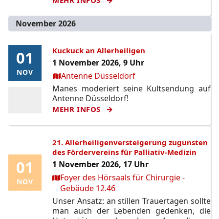
November 2026
Kuckuck an Allerheiligen
01
01
1 November 2026, 9 Uhr
NOV
NOV
Ort:
Antenne Düsseldorf
Manes moderiert seine Kultsendung auf
Antenne Düsseldorf!
MEHR INFOS
21. Allerheiligenversteigerung zugunsten
des Fördervereins für Palliativ-Medizin
01
01
1 November 2026, 17 Uhr
Ort:
Foyer des Hörsaals für Chirurgie -
NOV
NOV
Gebäude 12.46
Unser Ansatz: an stillen Trauertagen sollte
man auch der Lebenden gedenken, die