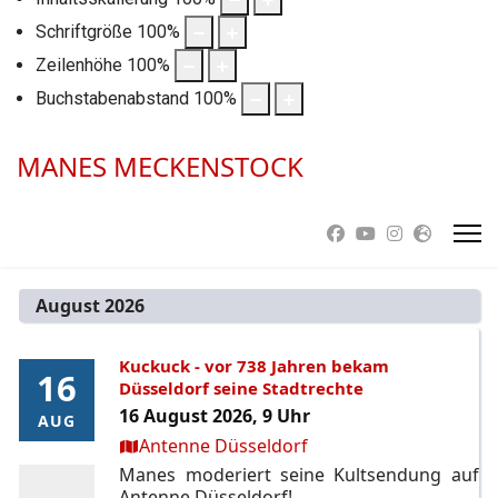
Schriftgröße
100
%
Zeilenhöhe
100
%
Buchstabenabstand
100
%
MANES MECKENSTOCK
August 2026
Kuckuck - vor 738 Jahren bekam
16
16
Düsseldorf seine Stadtrechte
16 August 2026, 9 Uhr
AUG
AUG
Ort:
Antenne Düsseldorf
Manes moderiert seine Kultsendung auf
Antenne Düsseldorf!