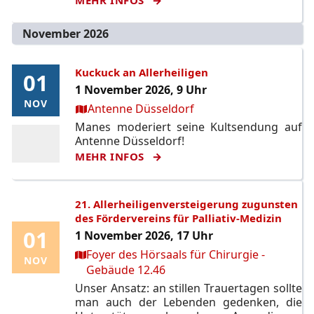
November 2026
Kuckuck an Allerheiligen
01
01
1 November 2026, 9 Uhr
NOV
NOV
Ort:
Antenne Düsseldorf
Manes moderiert seine Kultsendung auf
Antenne Düsseldorf!
MEHR INFOS
21. Allerheiligenversteigerung zugunsten
des Fördervereins für Palliativ-Medizin
01
01
1 November 2026, 17 Uhr
Ort:
Foyer des Hörsaals für Chirurgie -
NOV
NOV
Gebäude 12.46
Unser Ansatz: an stillen Trauertagen sollte
man auch der Lebenden gedenken, die