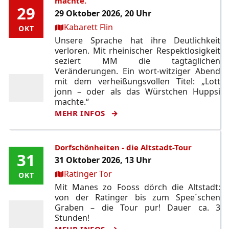
machte.
29
29
29 Oktober 2026, 20 Uhr
Ort:
Kabarett Flin
OKT
OKT
Unsere Sprache hat ihre Deutlichkeit
verloren. Mit rheinischer Respektlosigkeit
seziert MM die tagtäglichen
Veränderungen. Ein wort-witziger Abend
mit dem verheißungsvollen Titel: „Lott
jonn – oder als das Würstchen Huppsi
machte.“
MEHR INFOS
Dorfschönheiten - die Altstadt-Tour
31
31
31 Oktober 2026, 13 Uhr
Ort:
Ratinger Tor
OKT
OKT
Mit Manes zo Fooss dörch die Altstadt:
von der Ratinger bis zum Spee´schen
Graben – die Tour pur! Dauer ca. 3
Stunden!
MEHR INFOS