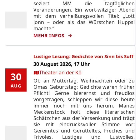
seziert MM die tagtäglichen
Veränderungen. Ein wort-witziger Abend
mit dem verheißungsvollen Titel: „Lott
jonn – oder als das Würstchen Huppsi
machte.“
MEHR INFOS
Lustige Lesung: Gedichte von Sinn bis Suff
30 August 2026, 17 Uhr
Ort:
Theater an der Kö
30
30
Ob an Muttertag, Weihnachten oder zu
AUG
AUG
Omas Geburtstag: Gedichte waren früher
Pflicht! Gerne bierernst und freudlos
vorgetragen, schleppen wir diese heute
immer noch mit uns herum. Manes
Meckenstock holt diese literarischen
Schätzchen aus der Versenkung und trägt
sie mit eindrucksvoller Stimme vor:
Gereimtes und Gerütteltes, Freches und
Frivoles, Lustiges und Lustvolles,