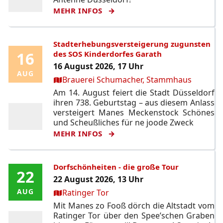
MEHR INFOS
Stadterhebungsversteigerung zugunsten
16
16
des SOS Kinderdorfes Garath
16 August 2026, 17 Uhr
AUG
AUG
Ort:
Brauerei Schumacher, Stammhaus
Am 14. August feiert die Stadt Düsseldorf
ihren 738. Geburtstag – aus diesem Anlass
versteigert Manes Meckenstock Schönes
und Scheußliches für ne joode Zweck
MEHR INFOS
Dorfschönheiten - die große Tour
22
22
22 August 2026, 13 Uhr
Ort:
AUG
AUG
Ratinger Tor
Mit Manes zo Fooß dörch die Altstadt vom
Ratinger Tor über den Spee’schen Graben