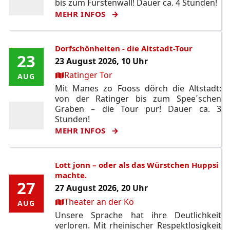
bis zum Fürstenwall! Dauer ca. 4 Stunden!
MEHR INFOS
Dorfschönheiten - die Altstadt-Tour
23
23
23 August 2026, 10 Uhr
Ort:
Ratinger Tor
AUG
AUG
Mit Manes zo Fooss dörch die Altstadt:
von der Ratinger bis zum Spee´schen
Graben – die Tour pur! Dauer ca. 3
Stunden!
MEHR INFOS
Lott jonn – oder als das Würstchen Huppsi
machte.
27
27
27 August 2026, 20 Uhr
Ort:
Theater an der Kö
AUG
AUG
Unsere Sprache hat ihre Deutlichkeit
verloren. Mit rheinischer Respektlosigkeit