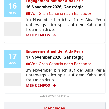
Engagement auf der Aida Perla
16
16
16 November 2026, Ganztägig
Ort:
NOV
NOV
Von Gran Canaria nach Barbados
Im November bin ich auf der Aida Perla
unterwegs - ich spiel auf dem Kahn und
freu mich drup!
MEHR INFOS
Engagement auf der Aida Perla
17
17
17 November 2026, Ganztägig
Ort:
NOV
NOV
Von Gran Canaria nach Barbados
Im November bin ich auf der Aida Perla
unterwegs - ich spiel auf dem Kahn und
freu mich drup!
MEHR INFOS
Zeige
20
von 43 Events
Mehr laden