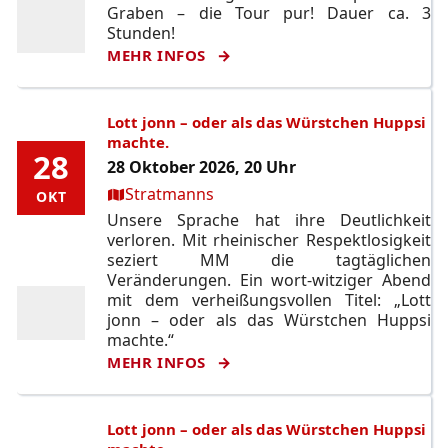
Graben – die Tour pur! Dauer ca. 3
Stunden!
MEHR INFOS
Lott jonn – oder als das Würstchen Huppsi
machte.
28
28
28 Oktober 2026, 20 Uhr
Ort:
Stratmanns
OKT
OKT
Unsere Sprache hat ihre Deutlichkeit
verloren. Mit rheinischer Respektlosigkeit
seziert MM die tagtäglichen
Veränderungen. Ein wort-witziger Abend
mit dem verheißungsvollen Titel: „Lott
jonn – oder als das Würstchen Huppsi
machte.“
MEHR INFOS
Lott jonn – oder als das Würstchen Huppsi