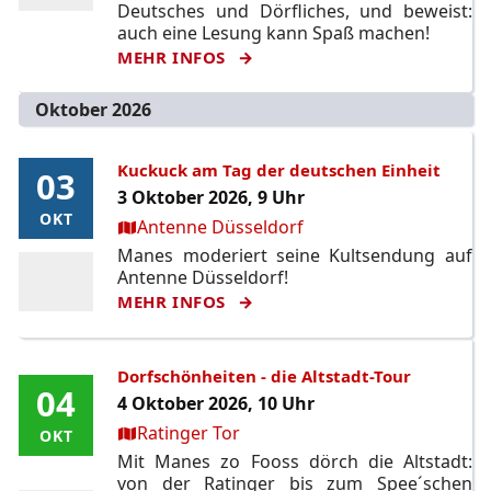
Deutsches und Dörfliches, und beweist:
auch eine Lesung kann Spaß machen!
MEHR INFOS
Oktober 2026
Kuckuck am Tag der deutschen Einheit
03
03
3 Oktober 2026, 9 Uhr
OKT
OKT
Ort:
Antenne Düsseldorf
Manes moderiert seine Kultsendung auf
Antenne Düsseldorf!
MEHR INFOS
Dorfschönheiten - die Altstadt-Tour
04
04
4 Oktober 2026, 10 Uhr
Ort:
Ratinger Tor
OKT
OKT
Mit Manes zo Fooss dörch die Altstadt:
von der Ratinger bis zum Spee´schen