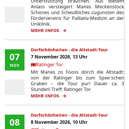
Unterstützung brauchen. Aus diesem
Anlass versteigert Manes Meckenstock
Schönes und Scheußliches zugunsten des
Fördervereins für Palliativ-Medizin an der
Uniklinik.
MEHR INFOS
Dorfschönheiten - die Altstadt-Tour
07
07
7 November 2026, 13 Uhr
Ort:
Ratinger Tor
NOV
NOV
Mit Manes zo Fooss dörch die Altstadt:
von der Ratinger bis zum Spee´schen
Graben – die Tour pur! Dauer ca. 3
Stunden! Treff: Ratinger Tor
MEHR INFOS
Dorfschönheiten - die Altstadt-Tour
08
08
8 November 2026, 10 Uhr