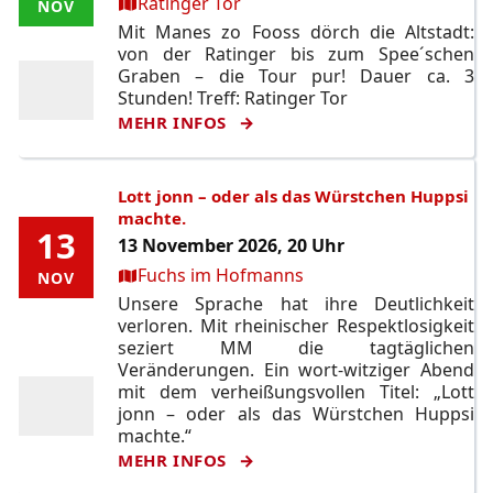
Ort:
Ratinger Tor
NOV
NOV
Mit Manes zo Fooss dörch die Altstadt:
von der Ratinger bis zum Spee´schen
Graben – die Tour pur! Dauer ca. 3
Stunden! Treff: Ratinger Tor
MEHR INFOS
Lott jonn – oder als das Würstchen Huppsi
machte.
13
13
13 November 2026, 20 Uhr
Ort:
Fuchs im Hofmanns
NOV
NOV
Unsere Sprache hat ihre Deutlichkeit
verloren. Mit rheinischer Respektlosigkeit
seziert MM die tagtäglichen
Veränderungen. Ein wort-witziger Abend
mit dem verheißungsvollen Titel: „Lott
jonn – oder als das Würstchen Huppsi
machte.“
MEHR INFOS