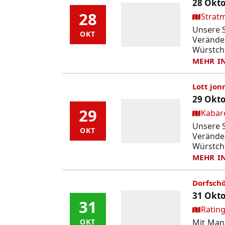
28 Okto
28
28
Ort:
Strat
Unsere S
OKT
OKT
Verände
Würstch
MEHR I
Lott jon
29 Okto
29
29
Ort:
Kabare
Unsere S
OKT
OKT
Verände
Würstch
MEHR I
Dorfschö
31 Okto
31
31
Ort:
Rating
Mit Mane
OKT
OKT