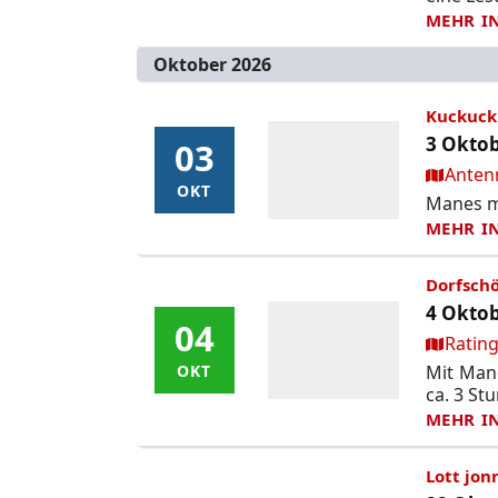
MEHR I
Oktober 2026
Kuckuck
3 Oktob
03
03
Ort:
Anten
OKT
OKT
Manes mo
MEHR I
Dorfschö
4 Oktob
04
04
Ort:
Rating
Mit Mane
OKT
OKT
ca. 3 St
MEHR I
Lott jon