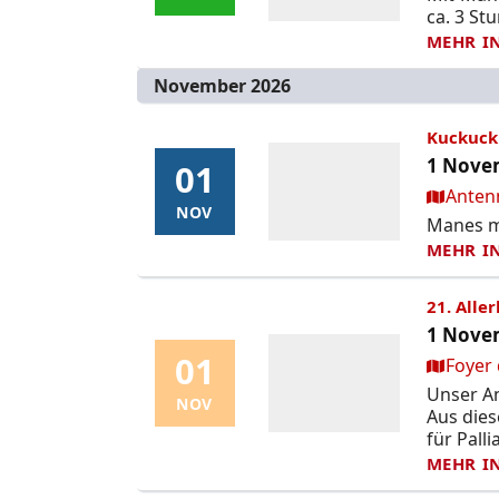
ca. 3 St
MEHR I
November 2026
Kuckuck 
1 Novem
01
01
Ort:
Anten
NOV
NOV
Manes mo
MEHR I
21. Alle
1 Novem
01
01
Ort:
Foyer 
Unser An
NOV
NOV
Aus die
für Palli
MEHR I