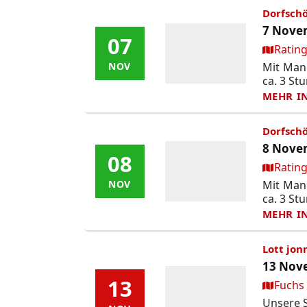
Dorfschö
7 Novem
07
07
Ort:
Rating
Mit Mane
NOV
NOV
ca. 3 Stu
MEHR I
Dorfschö
8 Novem
08
08
Ort:
Rating
Mit Mane
NOV
NOV
ca. 3 Stu
MEHR I
Lott jon
13 Nove
13
13
Ort:
Fuchs
Unsere S