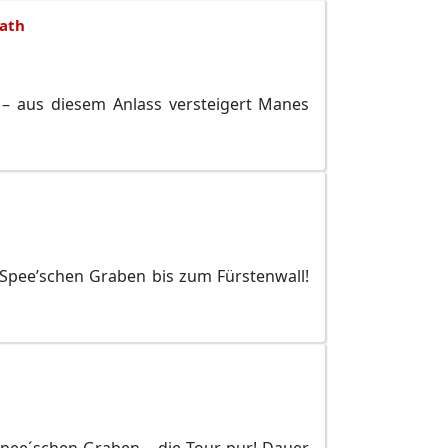
ath
 – aus diesem Anlass versteigert Manes
Spee’schen Graben bis zum Fürstenwall!
Spee´schen Graben – die Tour pur! Dauer