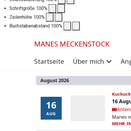
Schriftgröße
100
%
Zeilenhöhe
100
%
Buchstabenabstand
100
%
MANES MECKENSTOCK
Startseite
Über mich
An
August 2026
Kuckuck 
16 Augu
16
16
Ort:
Anten
AUG
AUG
Manes mo
MEHR I