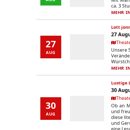
ca. 3 St
MEHR I
Lott jon
27 Augu
27
27
Ort:
Theat
Unsere S
AUG
AUG
Verände
Würstch
MEHR I
Lustige 
30 Augu
Ort:
Theat
30
30
Ob an M
und fre
AUG
AUG
diese li
und Gerü
eine Le