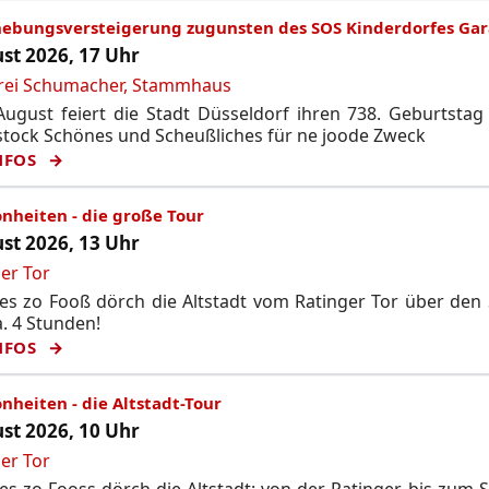
hebungsversteigerung zugunsten des SOS Kinderdorfes Gar
st 2026, 17 Uhr
rei Schumacher, Stammhaus
ugust feiert die Stadt Düsseldorf ihren 738. Geburtstag
tock Schönes und Scheußliches für ne joode Zweck
NFOS
nheiten - die große Tour
st 2026, 13 Uhr
er Tor
s zo Fooß dörch die Altstadt vom Ratinger Tor über den 
. 4 Stunden!
NFOS
nheiten - die Altstadt-Tour
st 2026, 10 Uhr
er Tor
s zo Fooss dörch die Altstadt: von der Ratinger bis zum 