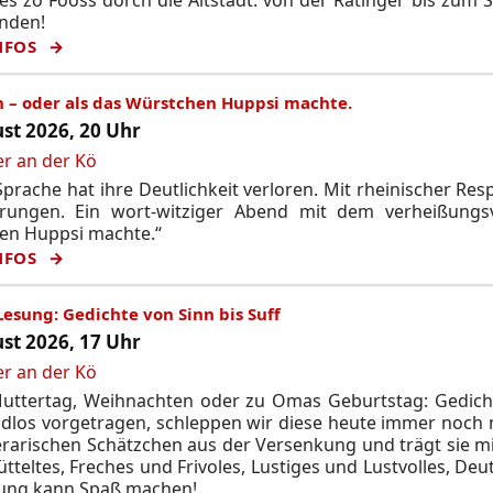
unden!
NFOS
n – oder als das Würstchen Huppsi machte.
st 2026, 20 Uhr
er an der Kö
prache hat ihre Deutlichkeit verloren. Mit rheinischer Res
rungen. Ein wort-witziger Abend mit dem verheißungsvo
en Huppsi machte.“
NFOS
Lesung: Gedichte von Sinn bis Suff
st 2026, 17 Uhr
er an der Kö
uttertag, Weihnachten oder zu Omas Geburtstag: Gedichte
udlos vorgetragen, schleppen wir diese heute immer noch
terarischen Schätzchen aus der Versenkung und trägt sie m
tteltes, Freches und Frivoles, Lustiges und Lustvolles, De
sung kann Spaß machen!