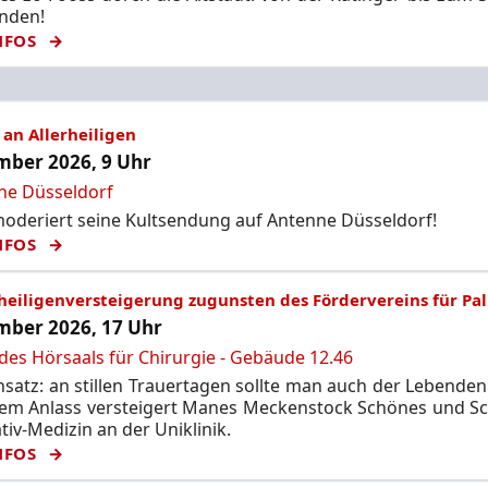
unden!
NFOS
an Allerheiligen
ber 2026, 9 Uhr
ne Düsseldorf
deriert seine Kultsendung auf Antenne Düsseldorf!
NFOS
rheiligenversteigerung zugunsten des Fördervereins für Pal
ber 2026, 17 Uhr
des Hörsaals für Chirurgie - Gebäude 12.46
satz: an stillen Trauertagen sollte man auch der Lebende
sem Anlass versteigert Manes Meckenstock Schönes und Sc
ativ-Medizin an der Uniklinik.
NFOS