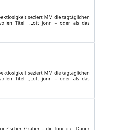
pektlosigkeit seziert MM die tagtäglichen
llen Titel: „Lott jonn – oder als das
pektlosigkeit seziert MM die tagtäglichen
llen Titel: „Lott jonn – oder als das
Spee´schen Graben – die Tour pur! Dauer